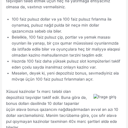
təşviqləri tələb etmək üçün heç nə yatırmağa ehtiyacınız
olmasa da, vaxtınızı verməlisiniz.
100 faiz pulsuz dollar və ya 100 faiz pulsuz fırlanma ilə
oynamaq, pulsuz nağd pulda bir neçə min dollar
qazancınıza səbəb ola bilər.
Beləliklə, 100 faiz pulsuz çip, portlar və yemək masası
oyunları ilə yanaşı, bir çox qumar müəssisəsi oyunlarınızda
da istifadə edilə bilər və oyunçulara heç bir maliyyə əlaqəsi
olmadan kazino məhsullarınızın tərzini təqdim edir.
Hazırda 100 faiz daha yüksək pulsuz slot kompüterləri təklif
edən çoxlu sayda inanılmaz onlayn kazino var.
Məsələn, deyək ki, yeni depozitsiz bonus, sevmədiyiniz əla
mövqe üçün 100 faiz pulsuz fırlanmaları açır.
Xüsusi kazinolar 1x mərc tələbi olan
depozitsiz təşviqlər təklif edir. Buna görə də,
bonus dolları daxilində 10 dollar tapanlar
üçün əlavə bonus qazancını nağdlaşdırmadan əvvəl ən azı 10
dollar xərcləməlisiniz. Mənim təcrübəmə görə, çox sıfır əlavə
pul qoymayan kazinolar təxminən 40x mərc şərtləri əldə edə
bilərlər.