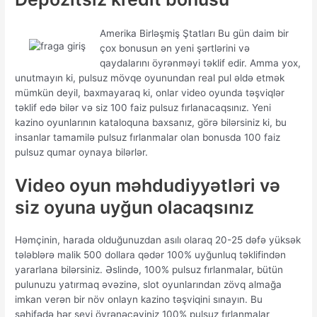
Amerika Birləşmiş Ştatları Bu gün daim bir
çox bonusun ən yeni şərtlərini və
qaydalarını öyrənməyi təklif edir. Amma yox,
unutmayın ki, pulsuz mövqe oyunundan real pul əldə etmək
mümkün deyil, baxmayaraq ki, onlar video oyunda təşviqlər
təklif edə bilər və siz 100 faiz pulsuz fırlanacaqsınız. Yeni
kazino oyunlarının kataloquna baxsanız, görə bilərsiniz ki, bu
insanlar tamamilə pulsuz fırlanmalar olan bonusda 100 faiz
pulsuz qumar oynaya bilərlər.
Video oyun məhdudiyyətləri və
siz oyuna uyğun olacaqsınız
Həmçinin, harada olduğunuzdan asılı olaraq 20-25 dəfə yüksək
tələblərə malik 500 dollara qədər 100% uyğunluq təklifindən
yararlana bilərsiniz. Əslində, 100% pulsuz fırlanmalar, bütün
pulunuzu yatırmaq əvəzinə, slot oyunlarından zövq almağa
imkan verən bir növ onlayn kazino təşviqini sınayın. Bu
səhifədə hər şeyi öyrənəcəyiniz 100% pulsuz fırlanmalar