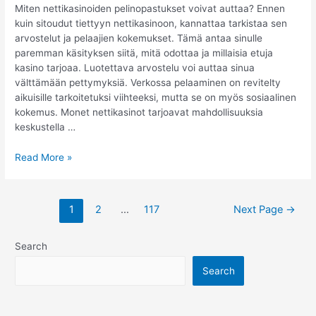
Miten nettikasinoiden pelinopastukset voivat auttaa? Ennen
kuin sitoudut tiettyyn nettikasinoon, kannattaa tarkistaa sen
arvostelut ja pelaajien kokemukset. Tämä antaa sinulle
paremman käsityksen siitä, mitä odottaa ja millaisia etuja
kasino tarjoaa. Luotettava arvostelu voi auttaa sinua
välttämään pettymyksiä. Verkossa pelaaminen on revitelty
aikuisille tarkoitetuksi viihteeksi, mutta se on myös sosiaalinen
kokemus. Monet nettikasinot tarjoavat mahdollisuuksia
keskustella …
Best
Read More »
online
casino
Suomessa
Posts
1
2
…
117
Next Page
→
2026:
pagination
Pelivalikoima
ja
Search
bonukset
Search