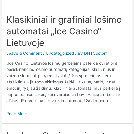
Casino
est
parfait
Klasikiniai ir grafiniai lošimo
pour
automatai „Ice Casino“
tous
ceux
Lietuvoje
qui
aiment
Leave a Comment
/
Uncategorized
/ By
DNTCustom
jouer
de
„Ice Casino“ Lietuvos lošimų gerbėjams pateikia dvi stipriai
manière
besiskiriančias lošimo automatų kategorijas: klasikinius ir
réfléchie
vaizdo slotus https://ices.lt/slots/. Šis sprendimas nėra
au
atsitiktinis – jis rodo skirtingus žaidėjų tikslus, patirtį ir net
Canada
emocinį ryšį su žaidimu. Klasikiniai automatai mus perkelia į
paprastesnius laikus, kai svarbiausia buvo vaisių simboliai ir
aiškus ričių veikimas, o vaizdo automatai žavi modernia …
Klasikiniai
Read More »
ir
grafiniai
lošimo