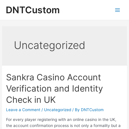
Skip
DNTCustom
to
Main
content
Men
Uncategorized
Sankra Casino Account
Verification and Identity
Check in UK
Leave a Comment
/
Uncategorized
/ By
DNTCustom
For every player registering with an online casino in the UK,
the account confirmation process is not only a formality but a