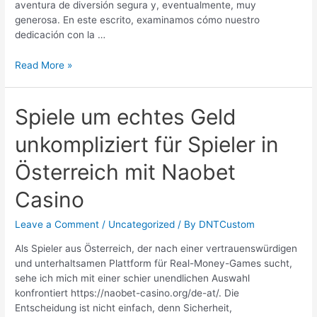
aventura de diversión segura y, eventualmente, muy
in
generosa. En este escrito, examinamos cómo nuestro
Australia
dedicación con la …
Slotoro
Read More »
Casino
fomenta
el
Spiele um echtes Geld
juego
unkompliziert für Spieler in
responsable
para
Österreich mit Naobet
conseguir
con
Casino
magnanimidad
en
Leave a Comment
/
Uncategorized
/ By
DNTCustom
España
Als Spieler aus Österreich, der nach einer vertrauenswürdigen
und unterhaltsamen Plattform für Real-Money-Games sucht,
sehe ich mich mit einer schier unendlichen Auswahl
konfrontiert https://naobet-casino.org/de-at/. Die
Entscheidung ist nicht einfach, denn Sicherheit,