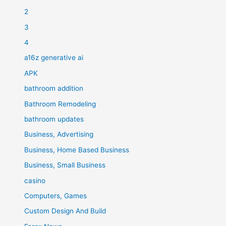
2
3
4
a16z generative ai
APK
bathroom addition
Bathroom Remodeling
bathroom updates
Business, Advertising
Business, Home Based Business
Business, Small Business
casino
Computers, Games
Custom Design And Build