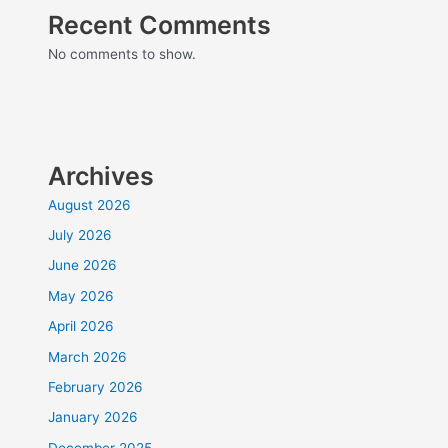
Recent Comments
No comments to show.
Archives
August 2026
July 2026
June 2026
May 2026
April 2026
March 2026
February 2026
January 2026
December 2025