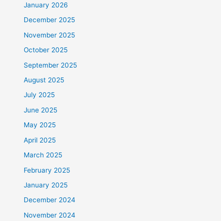
January 2026
December 2025
November 2025
October 2025
September 2025
August 2025
July 2025
June 2025
May 2025
April 2025
March 2025
February 2025
January 2025
December 2024
November 2024