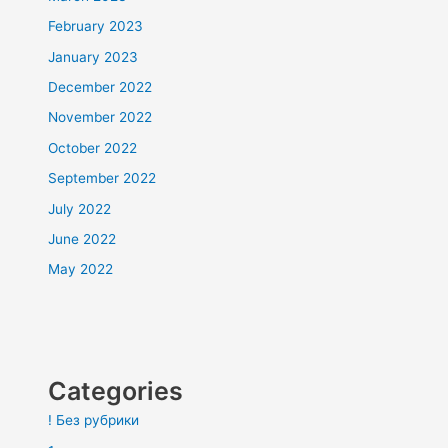
February 2023
January 2023
December 2022
November 2022
October 2022
September 2022
July 2022
June 2022
May 2022
Categories
! Без рубрики