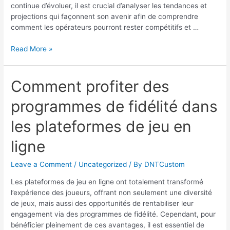
continue d’évoluer, il est crucial d’analyser les tendances et
projections qui façonnent son avenir afin de comprendre
comment les opérateurs pourront rester compétitifs et …
Les
Read More »
perspectives
d’avenir
pour
Comment profiter des
l’industrie
programmes de fidélité dans
des
nouveaux
les plateformes de jeu en
casinos
en
ligne
ligne
français
Leave a Comment
/
Uncategorized
/ By
DNTCustom
Les plateformes de jeu en ligne ont totalement transformé
l’expérience des joueurs, offrant non seulement une diversité
de jeux, mais aussi des opportunités de rentabiliser leur
engagement via des programmes de fidélité. Cependant, pour
bénéficier pleinement de ces avantages, il est essentiel de