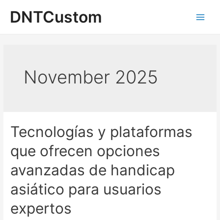
Skip
DNTCustom
to
Main
content
Men
November 2025
Tecnologías y plataformas
que ofrecen opciones
avanzadas de handicap
asiático para usuarios
expertos