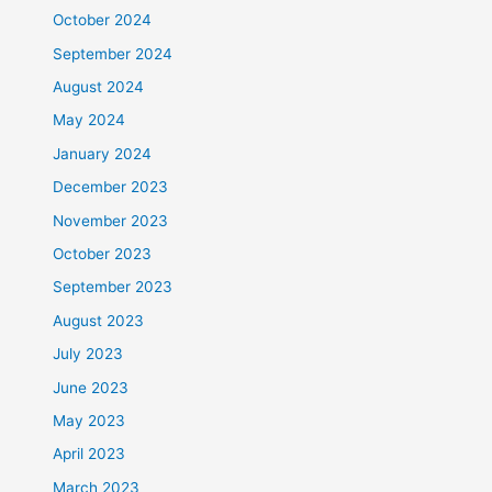
October 2024
September 2024
August 2024
May 2024
January 2024
December 2023
November 2023
October 2023
September 2023
August 2023
July 2023
June 2023
May 2023
April 2023
March 2023