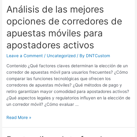
zwischen
Análisis de las mejores
Risiko
opciones de corredores de
und
Auszahlungsquote
apuestas móviles para
apostadores activos
Leave a Comment
/
Uncategorized
/ By
DNTCustom
Contenido ¿Qué factores claves determinan la elección de un
corredor de apuestas móvil para usuarios frecuentes? ¿Cómo
comparar las funciones tecnológicas que ofrecen los
corredores de apuestas móviles? ¿Qué métodos de pago y
retiro garantizan mayor comodidad para apostadores activos?
¿Qué aspectos legales y regulatorios influyen en la elección de
un corredor móvil? ¿Cómo evaluar …
Análisis
Read More »
de
las
mejores