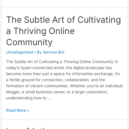
comuni
nell’utilizzo
del
The Subtle Art of Cultivating
bonus
a Thriving Online
senza
deposito
Community
e
come
Uncategorized
/ By
Service Bot
evitarli
The Subtle Art of Cultivating a Thriving Online Community In
today’s hyper-connected world, the digital landscape has
become more than just a space for information exchange; it’s
a fertile ground for connection, collaboration, and the
formation of vibrant communities. Whether you’re an individual
blogger, a small business owner, or a large corporation,
understanding how to …
The
Read More »
Subtle
Art
of