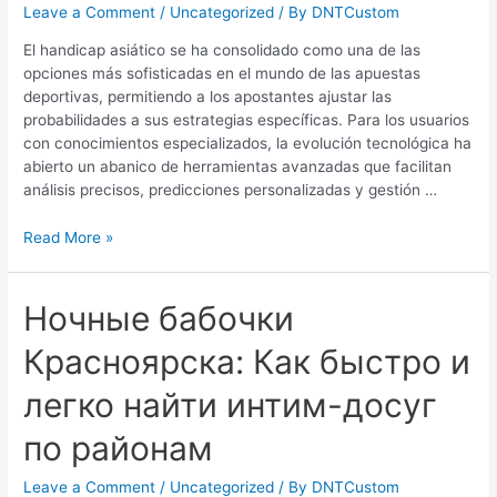
Leave a Comment
/
Uncategorized
/ By
DNTCustom
El handicap asiático se ha consolidado como una de las
opciones más sofisticadas en el mundo de las apuestas
deportivas, permitiendo a los apostantes ajustar las
probabilidades a sus estrategias específicas. Para los usuarios
con conocimientos especializados, la evolución tecnológica ha
abierto un abanico de herramientas avanzadas que facilitan
análisis precisos, predicciones personalizadas y gestión …
Tecnologías
Read More »
y
plataformas
que
Ночные бабочки
ofrecen
Красноярска: Как быстро и
opciones
avanzadas
легко найти интим-досуг
de
handicap
по районам
asiático
para
Leave a Comment
/
Uncategorized
/ By
DNTCustom
usuarios