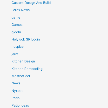
Custom Design And Build
Forex News
game
Games
giochi
Holyluck GR Login
hospice
jeux
Kitchen Design
Kitchen Remodeling
Mostbet dol
News
Nyxbet
Patio
Patio Ideas