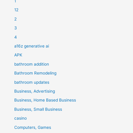
1
12
2
3
4
a16z generative ai
APK
bathroom addition
Bathroom Remodeling
bathroom updates
Business, Advertising
Business, Home Based Business
Business, Small Business
casino
Computers, Games