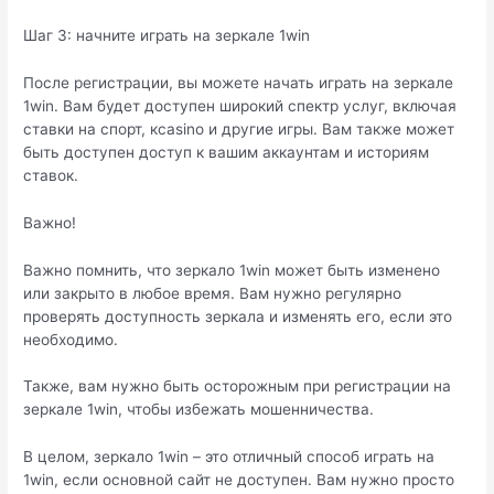
Шаг 3: начните играть на зеркале 1win
После регистрации, вы можете начать играть на зеркале
1win. Вам будет доступен широкий спектр услуг, включая
ставки на спорт, кcasino и другие игры. Вам также может
быть доступен доступ к вашим аккаунтам и историям
ставок.
Важно!
Важно помнить, что зеркало 1win может быть изменено
или закрыто в любое время. Вам нужно регулярно
проверять доступность зеркала и изменять его, если это
необходимо.
Также, вам нужно быть осторожным при регистрации на
зеркале 1win, чтобы избежать мошенничества.
В целом, зеркало 1win – это отличный способ играть на
1win, если основной сайт не доступен. Вам нужно просто