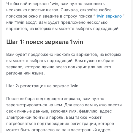
Чтобы найти зеркало 1win, вам нужно выполнить
несколько простых шагов. Сначала, откройте любое
поисковое окно и введите в строку поиска ”
1win зеркало
”
или “1win вход”. Вам будет предложено несколько
вариантов, из которых вы можете выбрать подходящий.
Шаг 1: поиск зеркала 1win
Вам будет предложено несколько вариантов, из которых
вы можете выбрать подходящий. Вам нужно выбрать
зеркало, которое лучше всего подходит для вашего
региона или языка.
Шаг 2: регистрация на зеркале 1win
После выбора подходящего зеркала, вам нужно
зарегистрироваться на нем. Для этого вам нужно ввести
свои личные данные, включая имя, фамилию, адрес
электронной почты и пароль. Вам также может
потребоваться подтверждение регистрации, которое
может быть отправлено на ваш электронный адрес.