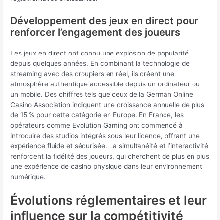
Développement des jeux en direct pour
renforcer l’engagement des joueurs
Les jeux en direct ont connu une explosion de popularité
depuis quelques années. En combinant la technologie de
streaming avec des croupiers en réel, ils créent une
atmosphère authentique accessible depuis un ordinateur ou
un mobile. Des chiffres tels que ceux de la German Online
Casino Association indiquent une croissance annuelle de plus
de 15 % pour cette catégorie en Europe. En France, les
opérateurs comme Evolution Gaming ont commencé à
introduire des studios intégrés sous leur licence, offrant une
expérience fluide et sécurisée. La simultanéité et l’interactivité
renforcent la fidélité des joueurs, qui cherchent de plus en plus
une expérience de casino physique dans leur environnement
numérique.
Évolutions réglementaires et leur
influence sur la compétitivité