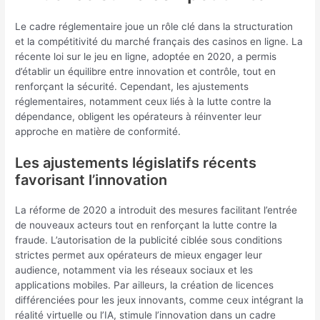
Le cadre réglementaire joue un rôle clé dans la structuration
et la compétitivité du marché français des casinos en ligne. La
récente loi sur le jeu en ligne, adoptée en 2020, a permis
d’établir un équilibre entre innovation et contrôle, tout en
renforçant la sécurité. Cependant, les ajustements
réglementaires, notamment ceux liés à la lutte contre la
dépendance, obligent les opérateurs à réinventer leur
approche en matière de conformité.
Les ajustements législatifs récents
favorisant l’innovation
La réforme de 2020 a introduit des mesures facilitant l’entrée
de nouveaux acteurs tout en renforçant la lutte contre la
fraude. L’autorisation de la publicité ciblée sous conditions
strictes permet aux opérateurs de mieux engager leur
audience, notamment via les réseaux sociaux et les
applications mobiles. Par ailleurs, la création de licences
différenciées pour les jeux innovants, comme ceux intégrant la
réalité virtuelle ou l’IA, stimule l’innovation dans un cadre