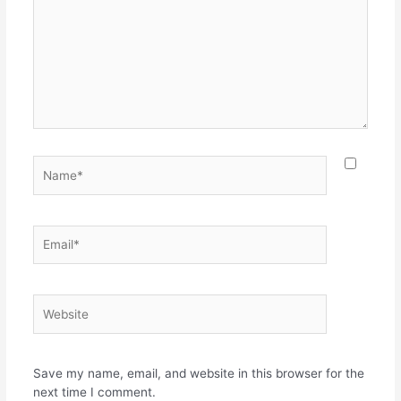
Name*
Email*
Website
Save my name, email, and website in this browser for the
next time I comment.