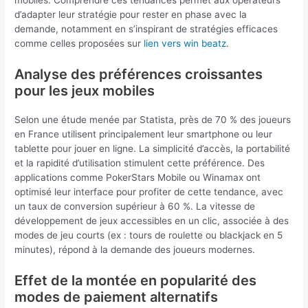
mobiles. Comprendre ces tendances permet aux opérateurs
d’adapter leur stratégie pour rester en phase avec la
demande, notamment en s’inspirant de stratégies efficaces
comme celles proposées sur
lien vers win beatz
.
Analyse des préférences croissantes
pour les jeux mobiles
Selon une étude menée par Statista, près de 70 % des joueurs
en France utilisent principalement leur smartphone ou leur
tablette pour jouer en ligne. La simplicité d’accès, la portabilité
et la rapidité d’utilisation stimulent cette préférence. Des
applications comme PokerStars Mobile ou Winamax ont
optimisé leur interface pour profiter de cette tendance, avec
un taux de conversion supérieur à 60 %. La vitesse de
développement de jeux accessibles en un clic, associée à des
modes de jeu courts (ex : tours de roulette ou blackjack en 5
minutes), répond à la demande des joueurs modernes.
Effet de la montée en popularité des
modes de paiement alternatifs