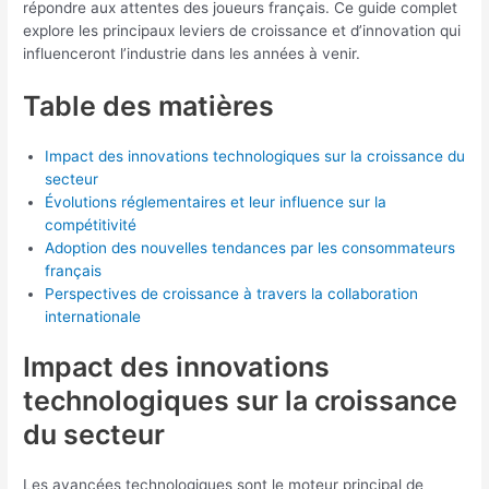
répondre aux attentes des joueurs français. Ce guide complet
explore les principaux leviers de croissance et d’innovation qui
influenceront l’industrie dans les années à venir.
Table des matières
Impact des innovations technologiques sur la croissance du
secteur
Évolutions réglementaires et leur influence sur la
compétitivité
Adoption des nouvelles tendances par les consommateurs
français
Perspectives de croissance à travers la collaboration
internationale
Impact des innovations
technologiques sur la croissance
du secteur
Les avancées technologiques sont le moteur principal de