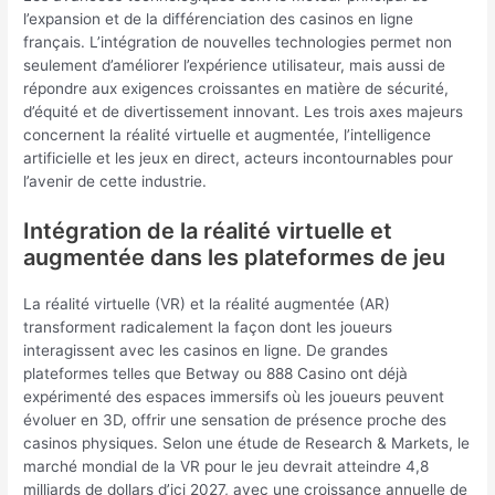
l’expansion et de la différenciation des casinos en ligne
français. L’intégration de nouvelles technologies permet non
seulement d’améliorer l’expérience utilisateur, mais aussi de
répondre aux exigences croissantes en matière de sécurité,
d’équité et de divertissement innovant. Les trois axes majeurs
concernent la réalité virtuelle et augmentée, l’intelligence
artificielle et les jeux en direct, acteurs incontournables pour
l’avenir de cette industrie.
Intégration de la réalité virtuelle et
augmentée dans les plateformes de jeu
La réalité virtuelle (VR) et la réalité augmentée (AR)
transforment radicalement la façon dont les joueurs
interagissent avec les casinos en ligne. De grandes
plateformes telles que Betway ou 888 Casino ont déjà
expérimenté des espaces immersifs où les joueurs peuvent
évoluer en 3D, offrir une sensation de présence proche des
casinos physiques. Selon une étude de Research & Markets, le
marché mondial de la VR pour le jeu devrait atteindre 4,8
milliards de dollars d’ici 2027, avec une croissance annuelle de