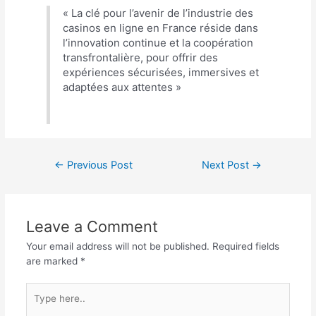
« La clé pour l’avenir de l’industrie des
casinos en ligne en France réside dans
l’innovation continue et la coopération
transfrontalière, pour offrir des
expériences sécurisées, immersives et
adaptées aux attentes »
Post
←
Previous Post
Next Post
→
navigation
Leave a Comment
Your email address will not be published.
Required fields
are marked
*
Type
here..