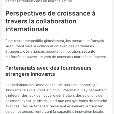
capter l’attention dans un marché saturé.
Perspectives de croissance à
travers la collaboration
internationale
Pour rester compétitifs globalement, les opérateurs français
se tournent vers la collaboration avec des partenaires
étrangers. Ces alliances apportent innovation, sécurité
renforcée et ouverture vers de nouveaux marchés européens.
Partenariats avec des fournisseurs
étrangers innovants
Les collaborations avec des fournisseurs de technologie
innovants tels que XproGaming ou Pragmatic Play permettent
d’intégrer des jeux de nouvelle génération, des solutions de
paiement avant-gardistes, ainsi que des systèmes de sécurité
avancés. Ces partenariats favorisent également le transfert
de compétences, renforçant la capacité d’innovation locale.