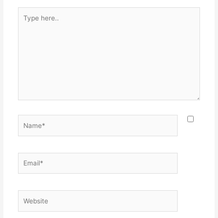
Type
here..
Name*
Email*
Website