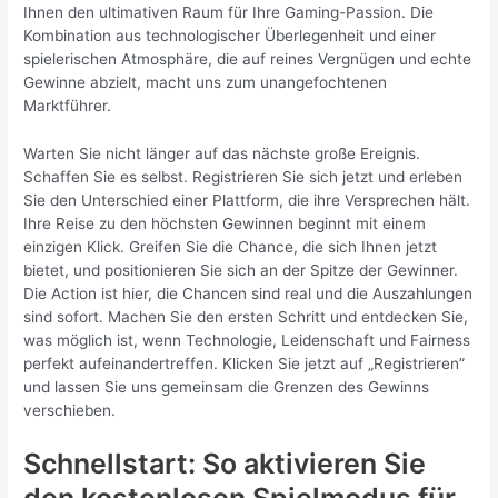
Ihnen den ultimativen Raum für Ihre Gaming-Passion. Die
Kombination aus technologischer Überlegenheit und einer
spielerischen Atmosphäre, die auf reines Vergnügen und echte
Gewinne abzielt, macht uns zum unangefochtenen
Marktführer.
Warten Sie nicht länger auf das nächste große Ereignis.
Schaffen Sie es selbst. Registrieren Sie sich jetzt und erleben
Sie den Unterschied einer Plattform, die ihre Versprechen hält.
Ihre Reise zu den höchsten Gewinnen beginnt mit einem
einzigen Klick. Greifen Sie die Chance, die sich Ihnen jetzt
bietet, und positionieren Sie sich an der Spitze der Gewinner.
Die Action ist hier, die Chancen sind real und die Auszahlungen
sind sofort. Machen Sie den ersten Schritt und entdecken Sie,
was möglich ist, wenn Technologie, Leidenschaft und Fairness
perfekt aufeinandertreffen. Klicken Sie jetzt auf „Registrieren”
und lassen Sie uns gemeinsam die Grenzen des Gewinns
verschieben.
Schnellstart: So aktivieren Sie
den kostenlosen Spielmodus für