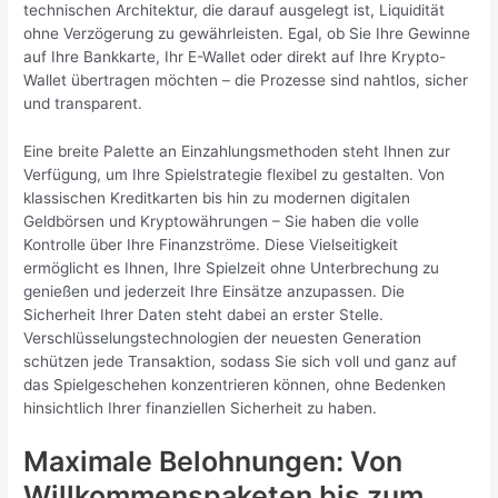
technischen Architektur, die darauf ausgelegt ist, Liquidität
ohne Verzögerung zu gewährleisten. Egal, ob Sie Ihre Gewinne
auf Ihre Bankkarte, Ihr E-Wallet oder direkt auf Ihre Krypto-
Wallet übertragen möchten – die Prozesse sind nahtlos, sicher
und transparent.
Eine breite Palette an Einzahlungsmethoden steht Ihnen zur
Verfügung, um Ihre Spielstrategie flexibel zu gestalten. Von
klassischen Kreditkarten bis hin zu modernen digitalen
Geldbörsen und Kryptowährungen – Sie haben die volle
Kontrolle über Ihre Finanzströme. Diese Vielseitigkeit
ermöglicht es Ihnen, Ihre Spielzeit ohne Unterbrechung zu
genießen und jederzeit Ihre Einsätze anzupassen. Die
Sicherheit Ihrer Daten steht dabei an erster Stelle.
Verschlüsselungstechnologien der neuesten Generation
schützen jede Transaktion, sodass Sie sich voll und ganz auf
das Spielgeschehen konzentrieren können, ohne Bedenken
hinsichtlich Ihrer finanziellen Sicherheit zu haben.
Maximale Belohnungen: Von
Willkommenspaketen bis zum