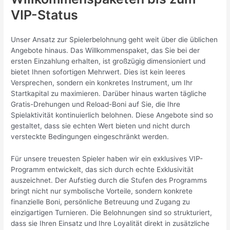
VIP-Status
Unser Ansatz zur Spielerbelohnung geht weit über die üblichen
Angebote hinaus. Das Willkommenspaket, das Sie bei der
ersten Einzahlung erhalten, ist großzügig dimensioniert und
bietet Ihnen sofortigen Mehrwert. Dies ist kein leeres
Versprechen, sondern ein konkretes Instrument, um Ihr
Startkapital zu maximieren. Darüber hinaus warten tägliche
Gratis-Drehungen und Reload-Boni auf Sie, die Ihre
Spielaktivität kontinuierlich belohnen. Diese Angebote sind so
gestaltet, dass sie echten Wert bieten und nicht durch
versteckte Bedingungen eingeschränkt werden.
Für unsere treuesten Spieler haben wir ein exklusives VIP-
Programm entwickelt, das sich durch echte Exklusivität
auszeichnet. Der Aufstieg durch die Stufen des Programms
bringt nicht nur symbolische Vorteile, sondern konkrete
finanzielle Boni, persönliche Betreuung und Zugang zu
einzigartigen Turnieren. Die Belohnungen sind so strukturiert,
dass sie Ihren Einsatz und Ihre Loyalität direkt in zusätzliche