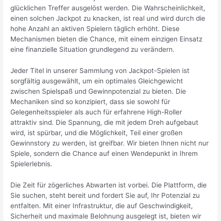
glücklichen Treffer ausgelöst werden. Die Wahrscheinlichkeit,
einen solchen Jackpot zu knacken, ist real und wird durch die
hohe Anzahl an aktiven Spielern täglich erhöht. Diese
Mechanismen bieten die Chance, mit einem einzigen Einsatz
eine finanzielle Situation grundlegend zu verändern.
Jeder Titel in unserer Sammlung von Jackpot-Spielen ist
sorgfältig ausgewählt, um ein optimales Gleichgewicht
zwischen Spielspaß und Gewinnpotenzial zu bieten. Die
Mechaniken sind so konzipiert, dass sie sowohl für
Gelegenheitsspieler als auch für erfahrene High-Roller
attraktiv sind. Die Spannung, die mit jedem Dreh aufgebaut
wird, ist spürbar, und die Möglichkeit, Teil einer großen
Gewinnstory zu werden, ist greifbar. Wir bieten Ihnen nicht nur
Spiele, sondern die Chance auf einen Wendepunkt in Ihrem
Spielerlebnis.
Die Zeit für zögerliches Abwarten ist vorbei. Die Plattform, die
Sie suchen, steht bereit und fordert Sie auf, Ihr Potenzial zu
entfalten. Mit einer Infrastruktur, die auf Geschwindigkeit,
Sicherheit und maximale Belohnung ausgelegt ist, bieten wir