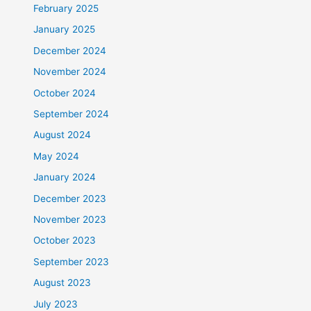
February 2025
January 2025
December 2024
November 2024
October 2024
September 2024
August 2024
May 2024
January 2024
December 2023
November 2023
October 2023
September 2023
August 2023
July 2023