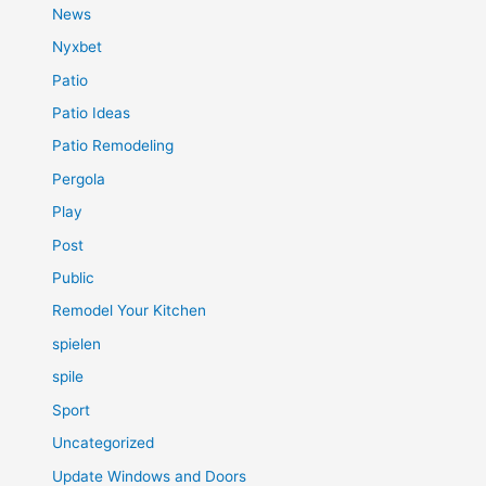
News
Nyxbet
Patio
Patio Ideas
Patio Remodeling
Pergola
Play
Post
Public
Remodel Your Kitchen
spielen
spile
Sport
Uncategorized
Update Windows and Doors