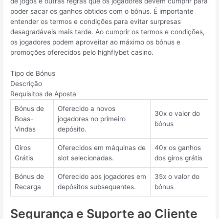
de jogos e outras regras que os jogadores devem cumprir para
poder sacar os ganhos obtidos com o bónus. É importante
entender os termos e condições para evitar surpresas
desagradáveis mais tarde. Ao cumprir os termos e condições,
os jogadores podem aproveitar ao máximo os bónus e
promoções oferecidos pelo highflybet casino.
Tipo de Bónus
Descrição
Requisitos de Aposta
Bónus de
Oferecido a novos
30x o valor do
Boas-
jogadores no primeiro
bónus
Vindas
depósito.
Giros
Oferecidos em máquinas de
40x os ganhos
Grátis
slot selecionadas.
dos giros grátis
Bónus de
Oferecido aos jogadores em
35x o valor do
Recarga
depósitos subsequentes.
bónus
Segurança e Suporte ao Cliente