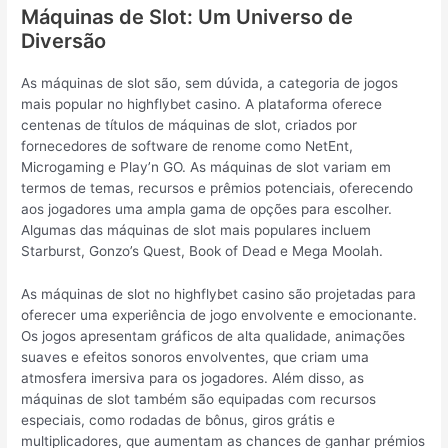
Máquinas de Slot: Um Universo de
Diversão
As máquinas de slot são, sem dúvida, a categoria de jogos
mais popular no highflybet casino. A plataforma oferece
centenas de títulos de máquinas de slot, criados por
fornecedores de software de renome como NetEnt,
Microgaming e Play’n GO. As máquinas de slot variam em
termos de temas, recursos e prêmios potenciais, oferecendo
aos jogadores uma ampla gama de opções para escolher.
Algumas das máquinas de slot mais populares incluem
Starburst, Gonzo’s Quest, Book of Dead e Mega Moolah.
As máquinas de slot no highflybet casino são projetadas para
oferecer uma experiência de jogo envolvente e emocionante.
Os jogos apresentam gráficos de alta qualidade, animações
suaves e efeitos sonoros envolventes, que criam uma
atmosfera imersiva para os jogadores. Além disso, as
máquinas de slot também são equipadas com recursos
especiais, como rodadas de bônus, giros grátis e
multiplicadores, que aumentam as chances de ganhar prémios