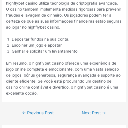
highflybet casino utiliza tecnologia de criptografia avançada.
O casino também implementa medidas rigorosas para prevenir
fraudes e lavagem de dinheiro. Os jogadores podem ter a
certeza de que as suas informações financeiras estão seguras
ao jogar no highflybet casino.
Depositar fundos na sua conta.
Escolher um jogo e apostar.
Ganhar e solicitar um levantamento.
Em resumo, o highflybet casino oferece uma experiência de
jogo online completa e emocionante, com uma vasta seleção
de jogos, bónus generosos, segurança avançada e suporte ao
cliente eficiente. Se você está procurando um destino de
casino online confiável e divertido, o highflybet casino é uma
excelente opção.
Post
←
Previous Post
Next Post
→
navigation