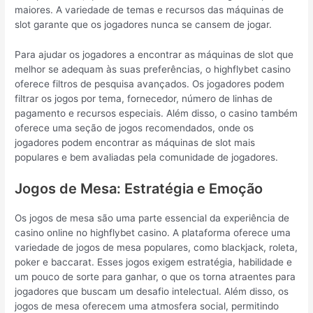
maiores. A variedade de temas e recursos das máquinas de
slot garante que os jogadores nunca se cansem de jogar.
Para ajudar os jogadores a encontrar as máquinas de slot que
melhor se adequam às suas preferências, o highflybet casino
oferece filtros de pesquisa avançados. Os jogadores podem
filtrar os jogos por tema, fornecedor, número de linhas de
pagamento e recursos especiais. Além disso, o casino também
oferece uma seção de jogos recomendados, onde os
jogadores podem encontrar as máquinas de slot mais
populares e bem avaliadas pela comunidade de jogadores.
Jogos de Mesa: Estratégia e Emoção
Os jogos de mesa são uma parte essencial da experiência de
casino online no highflybet casino. A plataforma oferece uma
variedade de jogos de mesa populares, como blackjack, roleta,
poker e baccarat. Esses jogos exigem estratégia, habilidade e
um pouco de sorte para ganhar, o que os torna atraentes para
jogadores que buscam um desafio intelectual. Além disso, os
jogos de mesa oferecem uma atmosfera social, permitindo