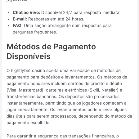
Chat ao Vivo:
Disponível 24/7 para resposta imediata.
E-mail:
Respostas em até 24 horas.
FAQ:
Uma seção abrangente com respostas para
perguntas frequentes.
Métodos de Pagamento
Disponíveis
O highflybet casino aceita uma variedade de métodos de
pagamento para depósitos e levantamentos. Os métodos de
pagamento populares incluem cartões de crédito e débito
(Visa, Mastercard), carteiras eletrônicas (Skrill, Neteller) e
transferências bancárias. Os depósitos são processados
instantaneamente, permitindo que os jogadores comecem a
jogar imediatamente. Os levantamentos podem levar alguns
dias úteis para serem processados, dependendo do método de
pagamento escolhido.
Para garantir a segurança das transações financeiras, o