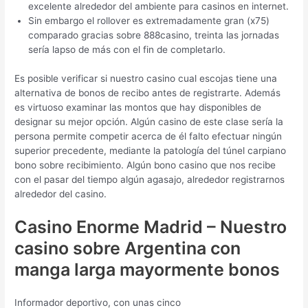
excelente alrededor del ambiente para casinos en internet.
Sin embargo el rollover es extremadamente gran (x75)
comparado gracias sobre 888casino, treinta las jornadas
serí­a lapso de más con el fin de completarlo.
Es posible verificar si nuestro casino cual escojas tiene una
alternativa de bonos de recibo antes de registrarte. Además
es virtuoso examinar las montos que hay disponibles de
designar su mejor opción. Algún casino de este clase serí­a la
persona permite competir acerca de él falto efectuar ningún
superior precedente, mediante la patologí­a del túnel carpiano
bono sobre recibimiento. Algún bono casino que nos recibe
con el pasar del tiempo algún agasajo, alrededor registrarnos
alrededor del casino.
Casino Enorme Madrid – Nuestro
casino sobre Argentina con
manga larga mayormente bonos
Informador deportivo, con unas cinco