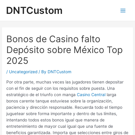
Skip
DNTCustom
to
Main
content
Men
Bonos de Casino falto
Depósito sobre México Top
2025
/
Uncategorized
/ By
DNTCustom
Por otra parte, muchas veces las jugadores tienen depositar
con el fin de seguir con los requisitos sobre puesta. Una
estratégico de el triunfo con manga
Casino Central
larga
bonos carente tanque estuviese sobre la organización,
paciencia y dirección responsable.
Recuerda todo el tiempo
juguetear sobre forma importante y dentro de tus límites,
intentando todos estos bonos igual que manera de
entretenimiento de mayor cual igual que una fuente de
beneficios garantizada. Importa que selecciones entre giros de