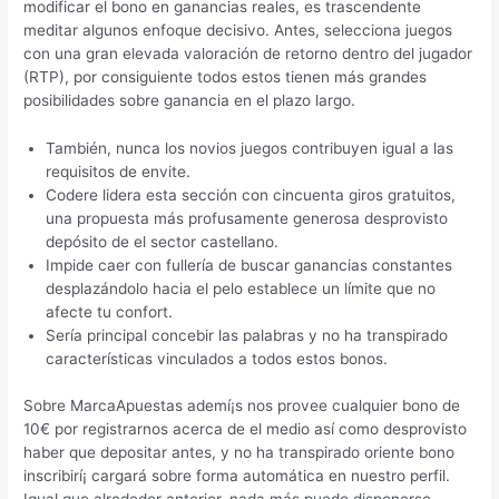
modificar el bono en ganancias reales, es trascendente
meditar algunos enfoque decisivo. Antes, selecciona juegos
con una gran elevada valoración de retorno dentro del jugador
(RTP), por consiguiente todos estos tienen más grandes
posibilidades sobre ganancia en el plazo largo.
También, nunca los novios juegos contribuyen igual a las
requisitos de envite.
Codere lidera esta sección con cincuenta giros gratuitos,
una propuesta más profusamente generosa desprovisto
depósito de el sector castellano.
Impide caer con fullería de buscar ganancias constantes
desplazándolo hacia el pelo establece un límite que no
afecte tu confort.
Serí­a principal concebir las palabras y no ha transpirado
características vinculados a todos estos bonos.
Sobre MarcaApuestas ademí¡s nos provee cualquier bono de
10€ por registrarnos acerca de el medio así­ como desprovisto
haber que depositar antes, y no ha transpirado oriente bono
inscribirí¡ cargará sobre forma automática en nuestro perfil.
Igual que alrededor anterior, nada más puede disponerse