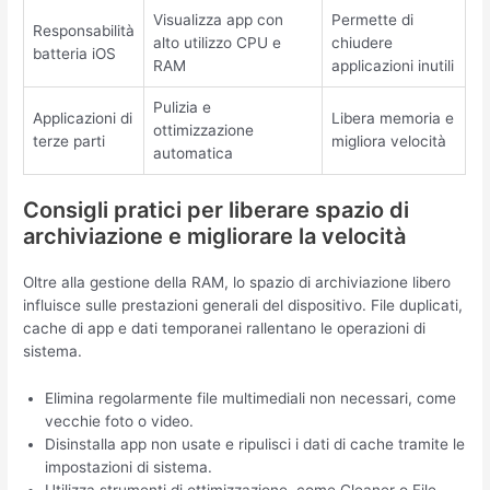
Visualizza app con
Permette di
Responsabilità
alto utilizzo CPU e
chiudere
batteria iOS
RAM
applicazioni inutili
Pulizia e
Applicazioni di
Libera memoria e
ottimizzazione
terze parti
migliora velocità
automatica
Consigli pratici per liberare spazio di
archiviazione e migliorare la velocità
Oltre alla gestione della RAM, lo spazio di archiviazione libero
influisce sulle prestazioni generali del dispositivo. File duplicati,
cache di app e dati temporanei rallentano le operazioni di
sistema.
Elimina regolarmente file multimediali non necessari, come
vecchie foto o video.
Disinstalla app non usate e ripulisci i dati di cache tramite le
impostazioni di sistema.
Utilizza strumenti di ottimizzazione, come Cleaner o File