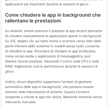
applicazioni più importanti durante le sessioni di gioco.
Come chiudere le app in background che
rallentano le prestazioni
Su Android, tenere premuto il pulsante di app recenti permette
di chiudere manualmente le applicazioni aperte in background.
Su iOS, doppio clic sul tasto Home o scorrere verso l’alto dalla
parte inferiore dello schermo in modelli senza tasto consente
di chiudere le app. Ricordare di chiudere le app inutilizzate,
come social media o applicazioni di messaggistica, può
liberare risorse preziose, riducendo il carico sulla CPU e sulla
RAM, migliorando così le performance durante le sessioni di
gioco.
Inoltre, alcuni dispositivi supportano funzioni di gestione
automatica delle app in background, che possono essere
attivate nelle impostazioni di sistema. Questa funzione
sospende o chiude le app non attive, liberando memoria senza
intervento manuale.