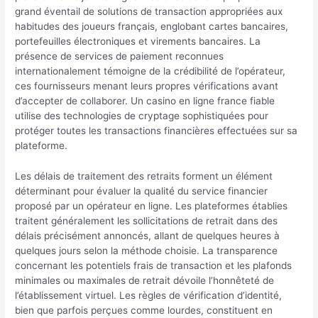
grand éventail de solutions de transaction appropriées aux
habitudes des joueurs français, englobant cartes bancaires,
portefeuilles électroniques et virements bancaires. La
présence de services de paiement reconnues
internationalement témoigne de la crédibilité de l’opérateur,
ces fournisseurs menant leurs propres vérifications avant
d’accepter de collaborer. Un casino en ligne france fiable
utilise des technologies de cryptage sophistiquées pour
protéger toutes les transactions financières effectuées sur sa
plateforme.
Les délais de traitement des retraits forment un élément
déterminant pour évaluer la qualité du service financier
proposé par un opérateur en ligne. Les plateformes établies
traitent généralement les sollicitations de retrait dans des
délais précisément annoncés, allant de quelques heures à
quelques jours selon la méthode choisie. La transparence
concernant les potentiels frais de transaction et les plafonds
minimales ou maximales de retrait dévoile l’honnêteté de
l’établissement virtuel. Les règles de vérification d’identité,
bien que parfois perçues comme lourdes, constituent en