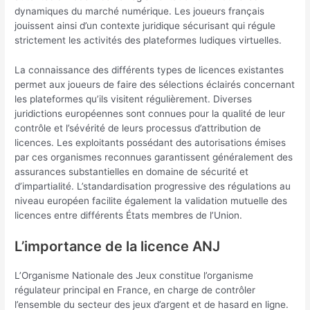
dynamiques du marché numérique. Les joueurs français
jouissent ainsi d’un contexte juridique sécurisant qui régule
strictement les activités des plateformes ludiques virtuelles.
La connaissance des différents types de licences existantes
permet aux joueurs de faire des sélections éclairés concernant
les plateformes qu’ils visitent régulièrement. Diverses
juridictions européennes sont connues pour la qualité de leur
contrôle et l’sévérité de leurs processus d’attribution de
licences. Les exploitants possédant des autorisations émises
par ces organismes reconnues garantissent généralement des
assurances substantielles en domaine de sécurité et
d’impartialité. L’standardisation progressive des régulations au
niveau européen facilite également la validation mutuelle des
licences entre différents États membres de l’Union.
L’importance de la licence ANJ
L’Organisme Nationale des Jeux constitue l’organisme
régulateur principal en France, en charge de contrôler
l’ensemble du secteur des jeux d’argent et de hasard en ligne.