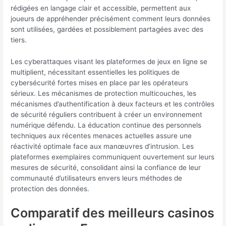
rédigées en langage clair et accessible, permettent aux
joueurs de appréhender précisément comment leurs données
sont utilisées, gardées et possiblement partagées avec des
tiers.
Les cyberattaques visant les plateformes de jeux en ligne se
multiplient, nécessitant essentielles les politiques de
cybersécurité fortes mises en place par les opérateurs
sérieux. Les mécanismes de protection multicouches, les
mécanismes d’authentification à deux facteurs et les contrôles
de sécurité réguliers contribuent à créer un environnement
numérique défendu. La éducation continue des personnels
techniques aux récentes menaces actuelles assure une
réactivité optimale face aux manœuvres d’intrusion. Les
plateformes exemplaires communiquent ouvertement sur leurs
mesures de sécurité, consolidant ainsi la confiance de leur
communauté d’utilisateurs envers leurs méthodes de
protection des données.
Comparatif des meilleurs casinos