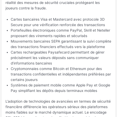
réalité des mesures de sécurité cruciales protégeant les
joueurs contre la fraude.
Cartes bancaires Visa et Mastercard avec protocole 3D
Secure pour une vérification renforcée des transactions
Portefeuilles électroniques comme PayPal, Skrill et Neteller
proposant des virements rapides et sécurisés
Mouvements bancaires SEPA garantissant la suivi complète
des transactions financiers effectués vers la plateforme
Cartes rechargeables Paysafecard permettant de gérer
précisément les valeurs déposés sans communiquer
d’informations bancaires
Cryptomonnaies comme Bitcoin et Ethereum pour des
transactions confidentielles et indépendantes préférées par
certains joueurs
Systèmes de paiement mobile comme Apple Pay et Google
Pay simplifiant les dépôts depuis terminaux mobiles
L’adoption de technologies de avancées en termes de sécurité
financière différencie les opérateurs sérieux des plateformes
moins fiables sur le marché dynamique actuel. Le encodage