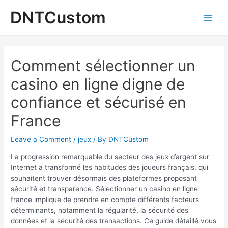
Skip
DNTCustom
to
Main
content
Men
Comment sélectionner un
casino en ligne digne de
confiance et sécurisé en
France
Leave a Comment
/
jeux
/ By
DNTCustom
La progression remarquable du secteur des jeux d’argent sur
Internet a transformé les habitudes des joueurs français, qui
souhaitent trouver désormais des plateformes proposant
sécurité et transparence. Sélectionner un casino en ligne
france implique de prendre en compte différents facteurs
déterminants, notamment la régularité, la sécurité des
données et la sécurité des transactions. Ce guide détaillé vous