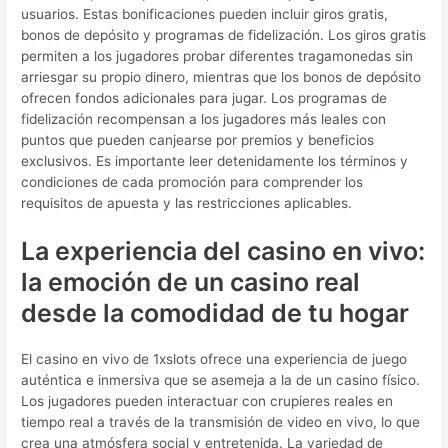
usuarios. Estas bonificaciones pueden incluir giros gratis,
bonos de depósito y programas de fidelización. Los giros gratis
permiten a los jugadores probar diferentes tragamonedas sin
arriesgar su propio dinero, mientras que los bonos de depósito
ofrecen fondos adicionales para jugar. Los programas de
fidelización recompensan a los jugadores más leales con
puntos que pueden canjearse por premios y beneficios
exclusivos. Es importante leer detenidamente los términos y
condiciones de cada promoción para comprender los
requisitos de apuesta y las restricciones aplicables.
La experiencia del casino en vivo:
la emoción de un casino real
desde la comodidad de tu hogar
El casino en vivo de 1xslots ofrece una experiencia de juego
auténtica e inmersiva que se asemeja a la de un casino físico.
Los jugadores pueden interactuar con crupieres reales en
tiempo real a través de la transmisión de video en vivo, lo que
crea una atmósfera social y entretenida. La variedad de