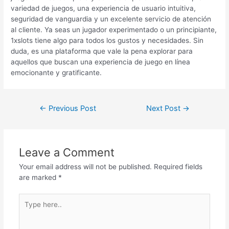
variedad de juegos, una experiencia de usuario intuitiva,
seguridad de vanguardia y un excelente servicio de atención
al cliente. Ya seas un jugador experimentado o un principiante,
1xslots tiene algo para todos los gustos y necesidades. Sin
duda, es una plataforma que vale la pena explorar para
aquellos que buscan una experiencia de juego en línea
emocionante y gratificante.
Post
←
Previous Post
Next Post
→
navigation
Leave a Comment
Your email address will not be published.
Required fields
are marked
*
Type
here..