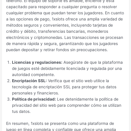
teléfono. El equipo de soporte es amable, eficiente y está
capacitado para responder a cualquier pregunta o resolver
cualquier problema que puedan tener los jugadores. En cuanto
a las opciones de pago, 1xslots ofrece una amplia variedad de
métodos seguros y convenientes, incluyendo tarjetas de
crédito y débito, transferencias bancarias, monederos
electrónicos y criptomonedas. Las transacciones se procesan
de manera rápida y segura, garantizando que los jugadores
puedan depositar y retirar fondos sin preocupaciones.
Licencias y regulaciones:
Asegúrate de que la plataforma
de juegos esté debidamente licenciada y regulada por una
autoridad competente.
Encriptación SSL:
Verifica que el sitio web utilice la
tecnología de encriptación SSL para proteger tus datos
personales y financieros.
Política de privacidad:
Lee detenidamente la política de
privacidad del sitio web para comprender cómo se utilizan
tus datos.
En resumen, 1xslots se presenta como una plataforma de
juego en línea completa y confiable que ofrece una amplia