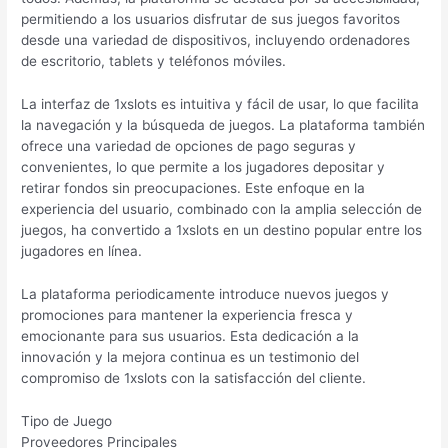
permitiendo a los usuarios disfrutar de sus juegos favoritos
desde una variedad de dispositivos, incluyendo ordenadores
de escritorio, tablets y teléfonos móviles.
La interfaz de 1xslots es intuitiva y fácil de usar, lo que facilita
la navegación y la búsqueda de juegos. La plataforma también
ofrece una variedad de opciones de pago seguras y
convenientes, lo que permite a los jugadores depositar y
retirar fondos sin preocupaciones. Este enfoque en la
experiencia del usuario, combinado con la amplia selección de
juegos, ha convertido a 1xslots en un destino popular entre los
jugadores en línea.
La plataforma periodicamente introduce nuevos juegos y
promociones para mantener la experiencia fresca y
emocionante para sus usuarios. Esta dedicación a la
innovación y la mejora continua es un testimonio del
compromiso de 1xslots con la satisfacción del cliente.
Tipo de Juego
Proveedores Principales