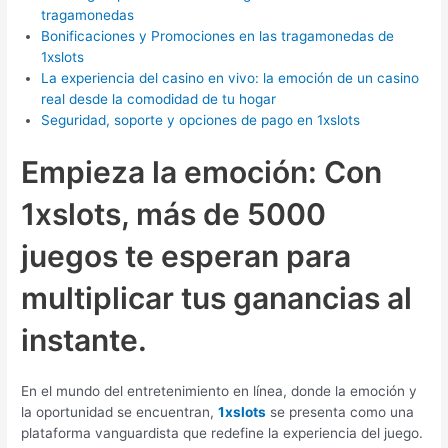
tragamonedas
Bonificaciones y Promociones en las tragamonedas de
1xslots
La experiencia del casino en vivo: la emoción de un casino
real desde la comodidad de tu hogar
Seguridad, soporte y opciones de pago en 1xslots
Empieza la emoción: Con
1xslots, más de 5000
juegos te esperan para
multiplicar tus ganancias al
instante.
En el mundo del entretenimiento en línea, donde la emoción y
la oportunidad se encuentran,
1xslots
se presenta como una
plataforma vanguardista que redefine la experiencia del juego.