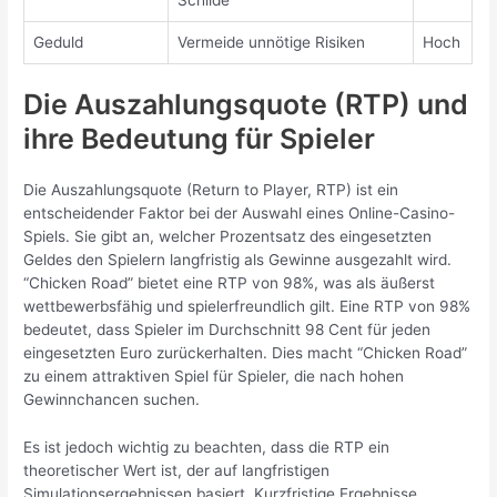
Schilde
Geduld
Vermeide unnötige Risiken
Hoch
Die Auszahlungsquote (RTP) und
ihre Bedeutung für Spieler
Die Auszahlungsquote (Return to Player, RTP) ist ein
entscheidender Faktor bei der Auswahl eines Online-Casino-
Spiels. Sie gibt an, welcher Prozentsatz des eingesetzten
Geldes den Spielern langfristig als Gewinne ausgezahlt wird.
“Chicken Road” bietet eine RTP von 98%, was als äußerst
wettbewerbsfähig und spielerfreundlich gilt. Eine RTP von 98%
bedeutet, dass Spieler im Durchschnitt 98 Cent für jeden
eingesetzten Euro zurückerhalten. Dies macht “Chicken Road”
zu einem attraktiven Spiel für Spieler, die nach hohen
Gewinnchancen suchen.
Es ist jedoch wichtig zu beachten, dass die RTP ein
theoretischer Wert ist, der auf langfristigen
Simulationsergebnissen basiert. Kurzfristige Ergebnisse