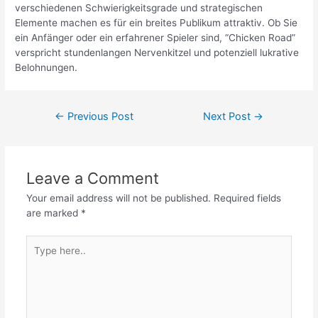
verschiedenen Schwierigkeitsgrade und strategischen
Elemente machen es für ein breites Publikum attraktiv. Ob Sie
ein Anfänger oder ein erfahrener Spieler sind, “Chicken Road”
verspricht stundenlangen Nervenkitzel und potenziell lukrative
Belohnungen.
Post
←
Previous Post
Next Post
→
navigation
Leave a Comment
Your email address will not be published.
Required fields
are marked
*
Type
here..