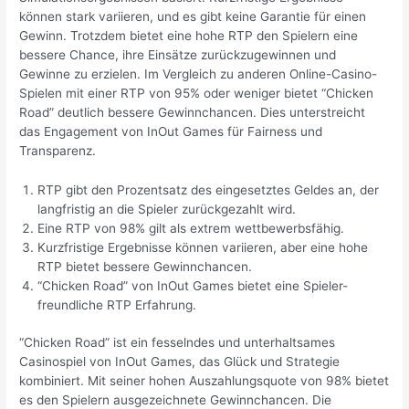
können stark variieren, und es gibt keine Garantie für einen
Gewinn. Trotzdem bietet eine hohe RTP den Spielern eine
bessere Chance, ihre Einsätze zurückzugewinnen und
Gewinne zu erzielen. Im Vergleich zu anderen Online-Casino-
Spielen mit einer RTP von 95% oder weniger bietet “Chicken
Road” deutlich bessere Gewinnchancen. Dies unterstreicht
das Engagement von InOut Games für Fairness und
Transparenz.
RTP gibt den Prozentsatz des eingesetztes Geldes an, der
langfristig an die Spieler zurückgezahlt wird.
Eine RTP von 98% gilt als extrem wettbewerbsfähig.
Kurzfristige Ergebnisse können variieren, aber eine hohe
RTP bietet bessere Gewinnchancen.
“Chicken Road” von InOut Games bietet eine Spieler-
freundliche RTP Erfahrung.
“Chicken Road” ist ein fesselndes und unterhaltsames
Casinospiel von InOut Games, das Glück und Strategie
kombiniert. Mit seiner hohen Auszahlungsquote von 98% bietet
es den Spielern ausgezeichnete Gewinnchancen. Die