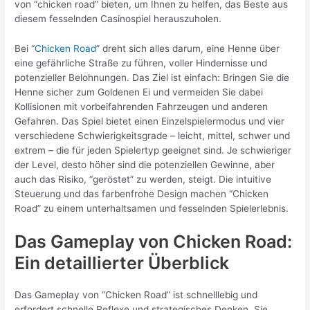
von “chicken road” bieten, um Ihnen zu helfen, das Beste aus
diesem fesselnden Casinospiel herauszuholen.
Bei “
Chicken Road
” dreht sich alles darum, eine Henne über
eine gefährliche Straße zu führen, voller Hindernisse und
potenzieller Belohnungen. Das Ziel ist einfach: Bringen Sie die
Henne sicher zum Goldenen Ei und vermeiden Sie dabei
Kollisionen mit vorbeifahrenden Fahrzeugen und anderen
Gefahren. Das Spiel bietet einen Einzelspielermodus und vier
verschiedene Schwierigkeitsgrade – leicht, mittel, schwer und
extrem – die für jeden Spielertyp geeignet sind. Je schwieriger
der Level, desto höher sind die potenziellen Gewinne, aber
auch das Risiko, “geröstet” zu werden, steigt. Die intuitive
Steuerung und das farbenfrohe Design machen “Chicken
Road” zu einem unterhaltsamen und fesselnden Spielerlebnis.
Das Gameplay von Chicken Road:
Ein detaillierter Überblick
Das Gameplay von “Chicken Road” ist schnelllebig und
erfordert schnelle Reflexe und strategisches Denken. Sie