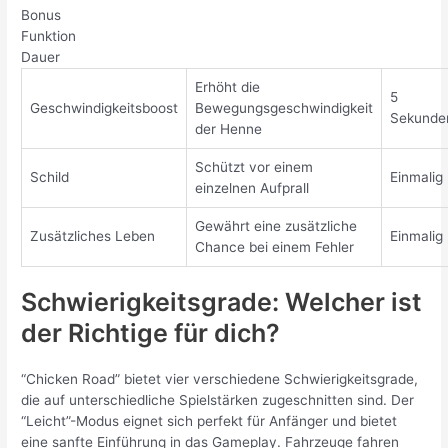
Bonus
Funktion
Dauer
Erhöht die
5
Geschwindigkeitsboost
Bewegungsgeschwindigkeit
Sekunde
der Henne
Schützt vor einem
Schild
Einmalig
einzelnen Aufprall
Gewährt eine zusätzliche
Zusätzliches Leben
Einmalig
Chance bei einem Fehler
Schwierigkeitsgrade: Welcher ist
der Richtige für dich?
“Chicken Road” bietet vier verschiedene Schwierigkeitsgrade,
die auf unterschiedliche Spielstärken zugeschnitten sind. Der
“Leicht”-Modus eignet sich perfekt für Anfänger und bietet
eine sanfte Einführung in das Gameplay. Fahrzeuge fahren