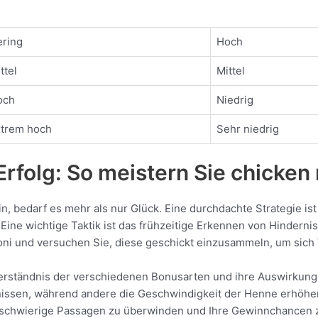
ering
Hoch
ttel
Mittel
och
Niedrig
xtrem hoch
Sehr niedrig
Erfolg: So meistern Sie chicken
in, bedarf es mehr als nur Glück. Eine durchdachte Strategie i
Eine wichtige Taktik ist das frühzeitige Erkennen von Hindern
oni und versuchen Sie, diese geschickt einzusammeln, um sich 
 Verständnis der verschiedenen Bonusarten und ihre Auswirkung
rnissen, während andere die Geschwindigkeit der Henne erhöhe
m schwierige Passagen zu überwinden und Ihre Gewinnchancen 