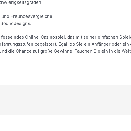
chwierigkeitsgraden.
n und Freundesvergleiche.
 Sounddesigns.
d fesselndes Online-Casinospiel, das mit seiner einfachen Spi
rfahrungsstufen begeistert. Egal, ob Sie ein Anfänger oder ein 
und die Chance auf große Gewinne. Tauchen Sie ein in die Wel