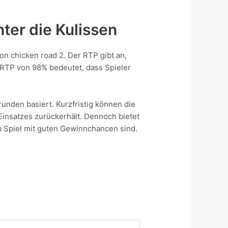
ter die Kulissen
on chicken road 2. Der RTP gibt an,
n RTP von 98% bedeutet, dass Spieler
runden basiert. Kurzfristig können die
 Einsatzes zurückerhält. Dennoch bietet
em Spiel mit guten Gewinnchancen sind.