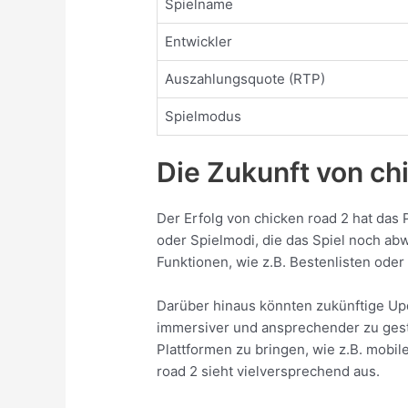
Spielname
Entwickler
Auszahlungsquote (RTP)
Spielmodus
Die Zukunft von ch
Der Erfolg von chicken road 2 hat das
oder Spielmodi, die das Spiel noch ab
Funktionen, wie z.B. Bestenlisten oder
Darüber hinaus könnten zukünftige Upd
immersiver und ansprechender zu gesta
Plattformen zu bringen, wie z.B. mobil
road 2 sieht vielversprechend aus.