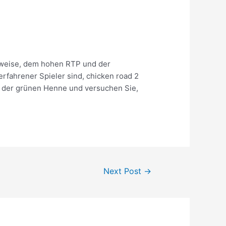
elweise, dem hohen RTP und der
erfahrener Spieler sind, chicken road 2
t der grünen Henne und versuchen Sie,
Next Post
→