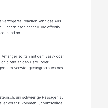
ine verzögerte Reaktion kann das Aus
 Hindernissen schnell und effektiv
prechend an.
. Anfänger sollten mit dem Easy- oder
ch direkt an den Hard- oder
igendem Schwierigkeitsgrad auch das
trategisch, um schwierige Passagen zu
ller voranzukommen, Schutzschilde,