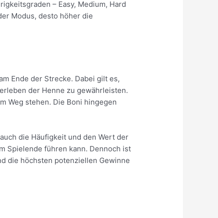
rigkeitsgraden – Easy, Medium, Hard
 der Modus, desto höher die
am Ende der Strecke. Dabei gilt es,
erleben der Henne zu gewährleisten.
 im Weg stehen. Die Boni hingegen
 auch die Häufigkeit und den Wert der
um Spielende führen kann. Dennoch ist
nd die höchsten potenziellen Gewinne