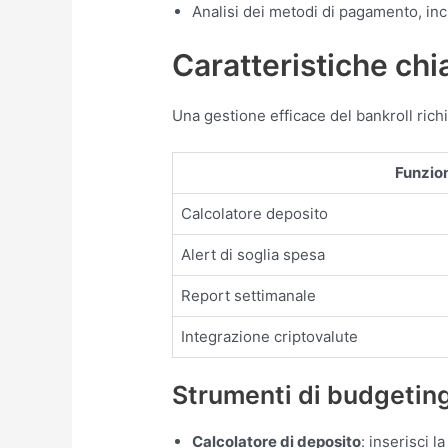
Analisi dei metodi di pagamento, inc
Caratteristiche chi
Una gestione efficace del bankroll richi
Funzion
Calcolatore deposito
Alert di soglia spesa
Report settimanale
Integrazione criptovalute
Strumenti di budgetin
Calcolatore di deposito
: inserisci 