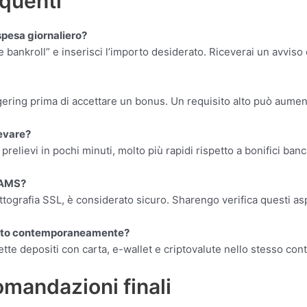
quenti
spesa giornaliero?
e bankroll” e inserisci l’importo desiderato. Riceverai un avviso q
gering prima di accettare un bonus. Un requisito alto può aumenta
levare?
relievi in pochi minuti, molto più rapidi rispetto a bonifici banc
 AAMS?
ttografia SSL, è considerato sicuro. Sharengo verifica questi asp
ento contemporaneamente?
tte depositi con carta, e-wallet e criptovalute nello stesso cont
omandazioni finali