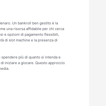
enaro. Un bankroll ben gestito è la
me una risorsa affidabile per chi cerca
si e opzioni di pagamento flessibili,
età di slot machine e la presenza di
e spendere più di quanto si intenda e
 di iniziare a giocare. Questo approccio
media.