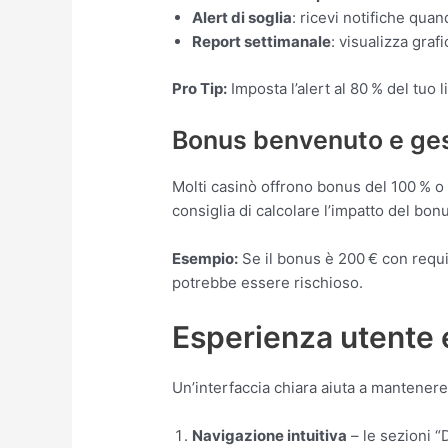
Alert di soglia
: ricevi notifiche quand
Report settimanale
: visualizza graf
Pro Tip:
Imposta l’alert al 80 % del tuo 
Bonus benvenuto e ges
Molti casinò offrono bonus del 100 % o
consiglia di calcolare l’impatto del bonu
Esempio:
Se il bonus è 200 € con requis
potrebbe essere rischioso.
Esperienza utente e
Un’interfaccia chiara aiuta a mantenere i
Navigazione intuitiva
– le sezioni “