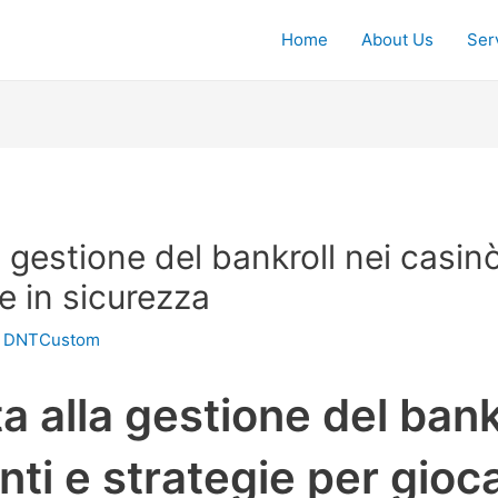
Home
About Us
Ser
 gestione del bankroll nei casinò
e in sicurezza
y
DNTCustom
 alla gestione del bank
nti e strategie per gioca