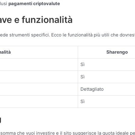
lusi
pagamenti criptovalute
ave e funzionalità
ede strumenti specifici. Ecco le funzionalità più utili che dovres
alità
Sharengo
Sì
Sì
Dettagliato
Sì
g
la somma che vuoi investire e il sito suggerisce la quota ideale p