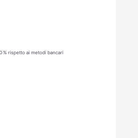
0 % rispetto ai metodi bancari