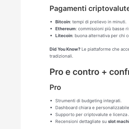
Pagamenti criptovalut
Bitcoin
: tempi di prelievo in minuti.
Ethereum
: commissioni più basse ris
Litecoin
: buona alternativa per chi c
Did You Know?
Le piattaforme che acce
tradizionali.
Pro e contro + conf
Pro
Strumenti di budgeting integrati.
Dashboard chiara e personalizzabile
Supporto per criptovalute e licenza
Recensioni dettagliate su
slot mach