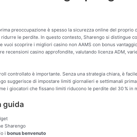
prima preoccupazione è spesso la sicurezza online del proprio d
 ridurre le perdite. In questo contesto, Sharengo si distingue co
. Se vuoi scoprire i migliori casino non AAMS con bonus vantaggio
offre recensioni casino approfondite, valutando licenza ADM, vari
oll controllato è importante. Senza una strategia chiara, è facil
o suggerisce di impostare limiti giornalieri e settimanali prima
 i giocatori che fissano limiti riducono le perdite del 30 % in 
a guida
dget
ome Sharengo
io i
bonus benvenuto