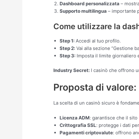
Dashboard personalizzata
– mostra 
Supporto multilingua
– importante pe
Come utilizzare la das
Step 1:
Accedi al tuo profilo.
Step 2:
Vai alla sezione “Gestione ba
Step 3:
Imposta il limite giornaliero 
Industry Secret:
I casinò che offrono 
Proposta di valore: 
La scelta di un casinò sicuro è fondame
Licenza ADM
: garantisce che il sito
Crittografia SSL
: protegge i dati pe
Pagamenti criptovalute
: offrono an