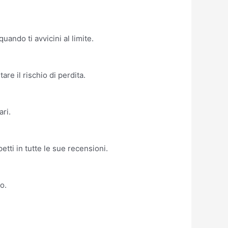
uando ti avvicini al limite.
re il rischio di perdita.
ari.
etti in tutte le sue recensioni.
o.