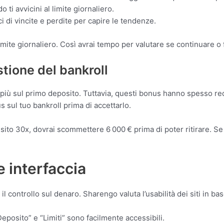
o ti avvicini al limite giornaliero.
ici di vincite e perdite per capire le tendenze.
limite giornaliero. Così avrai tempo per valutare se continuare o 
tione del bankroll
 più sul primo deposito. Tuttavia, questi bonus hanno spesso req
s sul tuo bankroll prima di accettarlo.
ito 30x, dovrai scommettere 6 000 € prima di poter ritirare. Se 
 interfaccia
l controllo sul denaro. Sharengo valuta l’usabilità dei siti in bas
Deposito” e “Limiti” sono facilmente accessibili.