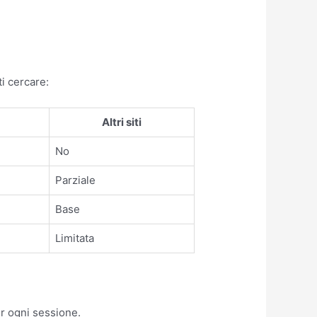
ti cercare:
Altri siti
No
Parziale
Base
Limitata
er ogni sessione.