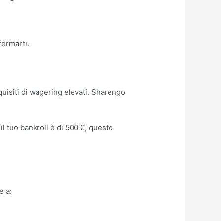
fermarti.
uisiti di wagering elevati. Sharengo
il tuo bankroll è di 500 €, questo
e a: