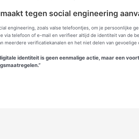
 maakt tegen social engineering aanv
al engineering, zoals valse telefoontjes, om je persoonlijke g
 via telefoon of e-mail en verifieer altijd de identiteit van de 
an meerdere verificatiekanalen en het niet delen van gevoelige
igitale identiteit is geen eenmalige actie, maar een vo
ngsmaatregelen.”