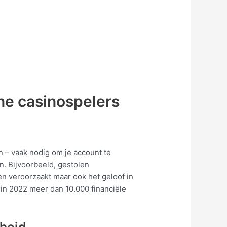
ine casinospelers
n – vaak nodig om je account te
n. Bijvoorbeeld, gestolen
en veroorzaakt maar ook het geloof in
in 2022 meer dan 10.000 financiële
gheid