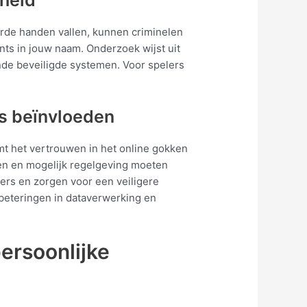
rde handen vallen, kunnen criminelen
nts in jouw naam. Onderzoek wijst uit
nde beveiligde systemen. Voor spelers
’s beïnvloeden
mt het vertrouwen in het online gokken
open en mogelijk regelgeving moeten
ers en zorgen voor een veiligere
beteringen in dataverwerking en
persoonlijke