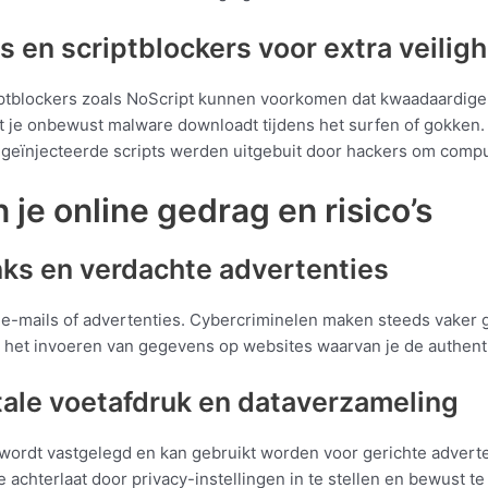
s en scriptblockers voor extra veilig
iptblockers zoals NoScript kunnen voorkomen dat kwaadaardige 
dat je onbewust malware downloadt tijdens het surfen of gokken.
a geïnjecteerde scripts werden uitgebuit door hackers om compu
je online gedrag en risico’s
nks en verdachte advertenties
in e-mails of advertenties. Cybercriminelen maken steeds vaker 
 het invoeren van gegevens op websites waarvan je de authenticit
itale voetafdruk en dataverzameling
, wordt vastgelegd en kan gebruikt worden voor gerichte advertent
chterlaat door privacy-instellingen in te stellen en bewust te 