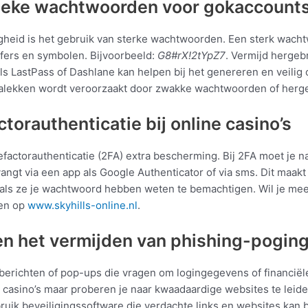
nieke wachtwoorden voor gokaccount
gheid is het gebruik van sterke wachtwoorden. Een sterk wacht
cijfers en symbolen. Bijvoorbeeld:
G8#rX!2tYpZ7
. Vermijd hergeb
s LastPass of Dashlane kan helpen bij het genereren en veili
atalekken wordt veroorzaakt door zwakke wachtwoorden of herge
torauthenticatie bij online casino’s
factorauthenticatie (2FA) extra bescherming. Bij 2FA moet je 
angt via een app als Google Authenticator of via sms. Dit maakt
fs als ze je wachtwoord hebben weten te bemachtigen. Wil je me
zen op
www.skyhills-online.nl
.
en het vermijden van phishing-pogin
erichten of pop-ups die vragen om logingegevens of financiële 
 casino’s maar proberen je naar kwaadaardige websites te leiden
uik beveiligingssoftware die verdachte links en websites kan 