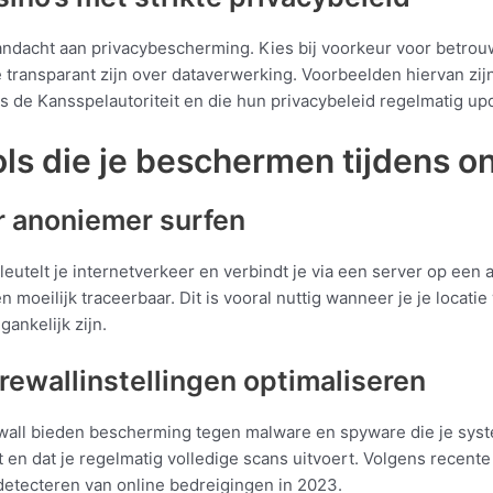
aandacht aan privacybescherming. Kies bij voorkeur voor betro
 transparant zijn over dataverwerking. Voorbeelden hiervan zijn 
s de Kansspelautoriteit en die hun privacybeleid regelmatig up
ls die je beschermen tijdens o
r anoniemer surfen
eutelt je internetverkeer en verbindt je via een server op een 
n moeilijk traceerbaar. Dit is vooral nuttig wanneer je je locatie 
gankelijk zijn.
irewallinstellingen optimaliseren
ewall bieden bescherming tegen malware en spyware die je syst
 en dat je regelmatig volledige scans uitvoert. Volgens recent
 detecteren van online bedreigingen in 2023.