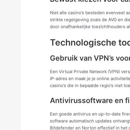
Niet alle casino’s besteden evenveel 
strikte regelgeving zoals de AVG en die
door onafhankelijke toezichthouders al
Technologische too
Gebruik van VPN’s voo
Een Virtual Private Network (VPN) versl
IP-adres en maak je je online activiteite
casino’s die in bepaalde regio’s niet toe
Antivirussoftware en f
Een goede antivirus en up-to-date fir
software automatisch updates ontvangt
Bitdefender en Norton effectief in het