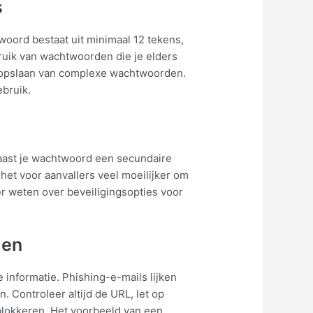
s
woord bestaat uit minimaal 12 tekens,
ruik van wachtwoorden die je elders
g opslaan van complexe wachtwoorden.
bruik.
naast je wachtwoord een secundaire
 het voor aanvallers veel moeilijker om
er weten over beveiligingsopties voor
gen
informatie. Phishing-e-mails lijken
. Controleer altijd de URL, let op
blokkeren. Het voorbeeld van een