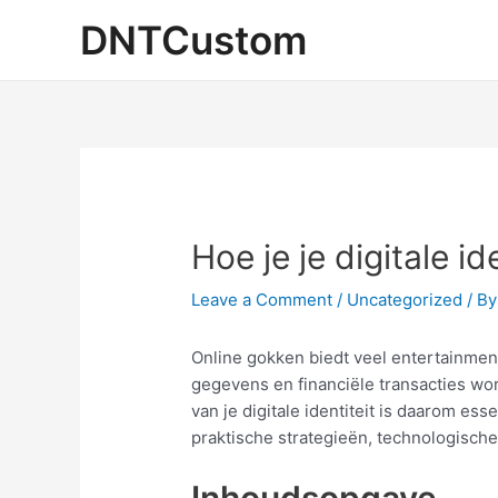
Skip
DNTCustom
to
content
Hoe je je digitale i
Leave a Comment
/
Uncategorized
/ B
Online gokken biedt veel entertainment
gegevens en financiële transacties wo
van je digitale identiteit is daarom es
praktische strategieën, technologisch