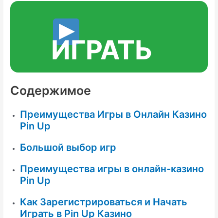
ИГРАТЬ
Содержимое
Преимущества Игры в Онлайн Казино
Pin Up
Большой выбор игр
Преимущества игры в онлайн-казино
Pin Up
Как Зарегистрироваться и Начать
Играть в Pin Up Казино