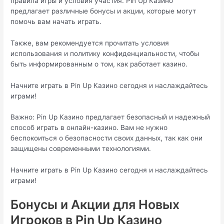
правила игры и условия участия. Pin Up Казино
предлагает различные бонусы и акции, которые могут
помочь вам начать играть.
Также, вам рекомендуется прочитать условия
использования и политику конфиденциальности, чтобы
быть информированным о том, как работает казино.
Начните играть в Pin Up Казино сегодня и наслаждайтесь
играми!
Важно: Pin Up Казино предлагает безопасный и надежный
способ играть в онлайн-казино. Вам не нужно
беспокоиться о безопасности своих данных, так как они
защищены современными технологиями.
Начните играть в Pin Up Казино сегодня и наслаждайтесь
играми!
Бонусы и Акции для Новых
Игроков в Pin Up Казино