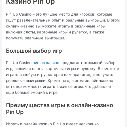
Казино Pin Up
Pin Up Casino – это лучшее место для игроков, которые
ищут развлекательный опыт и реальные выигрыши. В этом
онлайн-казино вы можете играть в различные игры,
включая слоты, карточные игры и рулетку, а также
получать реальные выигрыши.
Большой выбор игр
Pin Up Casino
пин ап казино
предлагает огромный выбор
игр, включая слоты, карточные игры и рулетку. Вы можете
играть в любую игру, которая вам нравится, и получать
реальные выигрыши. Кроме того, в этом онлайн-казино
есть возможность играть в живые игры, что добавляет
еще больше эмоций к игре.
Преимущества игры в онлайн-казино
Pin Up
Играть в онлайн-казино Pin Up имеет несколько