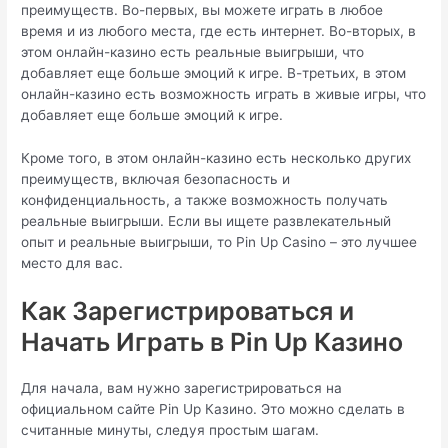
преимуществ. Во-первых, вы можете играть в любое
время и из любого места, где есть интернет. Во-вторых, в
этом онлайн-казино есть реальные выигрыши, что
добавляет еще больше эмоций к игре. В-третьих, в этом
онлайн-казино есть возможность играть в живые игры, что
добавляет еще больше эмоций к игре.
Кроме того, в этом онлайн-казино есть несколько других
преимуществ, включая безопасность и
конфиденциальность, а также возможность получать
реальные выигрыши. Если вы ищете развлекательный
опыт и реальные выигрыши, то Pin Up Casino – это лучшее
место для вас.
Как Зарегистрироваться и
Начать Играть в Pin Up Казино
Для начала, вам нужно зарегистрироваться на
официальном сайте Pin Up Казино. Это можно сделать в
считанные минуты, следуя простым шагам.