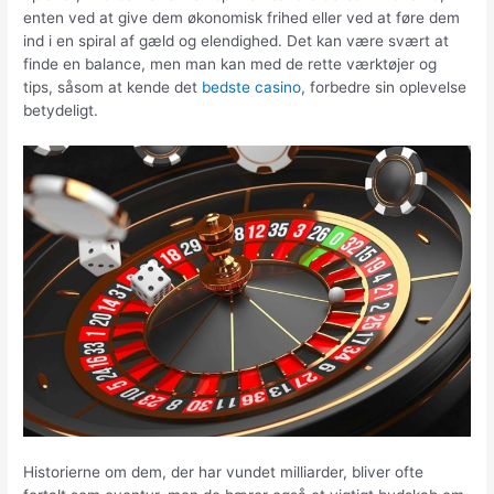
enten ved at give dem økonomisk frihed eller ved at føre dem
ind i en spiral af gæld og elendighed. Det kan være svært at
finde en balance, men man kan med de rette værktøjer og
tips, såsom at kende det
bedste casino
, forbedre sin oplevelse
betydeligt.
Historierne om dem, der har vundet milliarder, bliver ofte