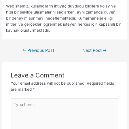
Web sitemiz, kullanıcıların ihtiyaç duyduğu bilgilere kolay ve
hızlı bir şekilde ulaşmalarını sağlarken, aynı zamanda güvenli
bir deneyim sunmayı hedeflemektedir. Kumarhanelerle ilgili
mitleri ve gerçekleri öğrenmek isteyen herkes için kapsamlı bir
kaynak oluşturmaktadır.
Post
←
Previous Post
Next Post
→
navigation
Leave a Comment
Your email address will not be published.
Required fields
are marked
*
Type
here..