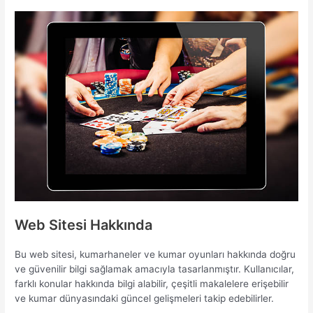
Web Sitesi Hakkında
Bu web sitesi, kumarhaneler ve kumar oyunları hakkında doğru
ve güvenilir bilgi sağlamak amacıyla tasarlanmıştır. Kullanıcılar,
farklı konular hakkında bilgi alabilir, çeşitli makalelere erişebilir
ve kumar dünyasındaki güncel gelişmeleri takip edebilirler.