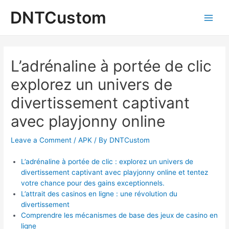
Skip
DNTCustom
to
Main
content
Men
L’adrénaline à portée de clic
explorez un univers de
divertissement captivant
avec playjonny online
Leave a Comment
/
APK
/ By
DNTCustom
L’adrénaline à portée de clic : explorez un univers de
divertissement captivant avec playjonny online et tentez
votre chance pour des gains exceptionnels.
L’attrait des casinos en ligne : une révolution du
divertissement
Comprendre les mécanismes de base des jeux de casino en
ligne