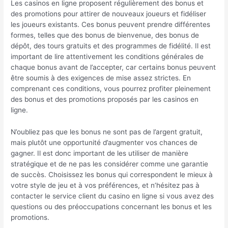
Les casinos en ligne proposent régulièrement des bonus et
des promotions pour attirer de nouveaux joueurs et fidéliser
les joueurs existants. Ces bonus peuvent prendre différentes
formes, telles que des bonus de bienvenue, des bonus de
dépôt, des tours gratuits et des programmes de fidélité. Il est
important de lire attentivement les conditions générales de
chaque bonus avant de l’accepter, car certains bonus peuvent
être soumis à des exigences de mise assez strictes. En
comprenant ces conditions, vous pourrez profiter pleinement
des bonus et des promotions proposés par les casinos en
ligne.
N’oubliez pas que les bonus ne sont pas de l’argent gratuit,
mais plutôt une opportunité d’augmenter vos chances de
gagner. Il est donc important de les utiliser de manière
stratégique et de ne pas les considérer comme une garantie
de succès. Choisissez les bonus qui correspondent le mieux à
votre style de jeu et à vos préférences, et n’hésitez pas à
contacter le service client du casino en ligne si vous avez des
questions ou des préoccupations concernant les bonus et les
promotions.