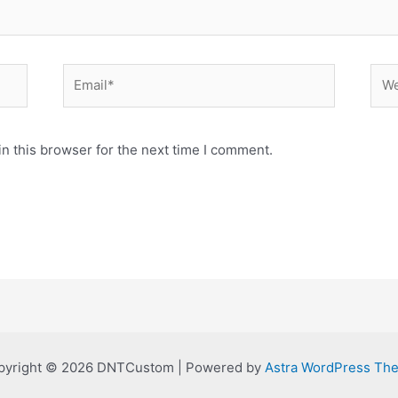
Email*
Web
n this browser for the next time I comment.
pyright © 2026 DNTCustom | Powered by
Astra WordPress Th