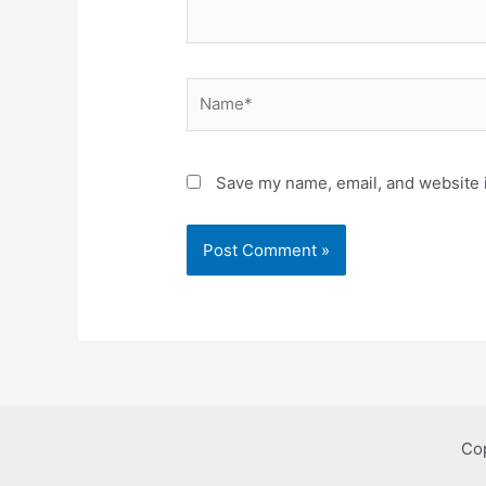
Name*
Save my name, email, and website i
Co