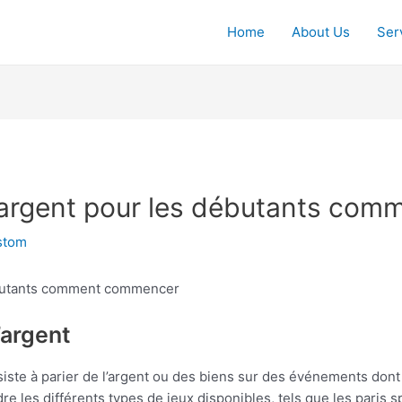
Home
About Us
Ser
'argent pour les débutants co
stom
débutants comment commencer
’argent
nsiste à parier de l’argent ou des biens sur des événements dont 
e les différents types de jeux disponibles, tels que les paris sp