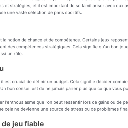
 et stratégies, et il est important de se familiariser avec eux
ose une vaste sélection de paris sportifs.
st la notion de chance et de compétence. Certains jeux reposent
ent des compétences stratégiques. Cela signifie qu’un bon jou
ssi un rôle.
eu
, il est crucial de définir un budget. Cela signifie décider comb
e. Un bon conseil est de ne jamais parier plus que ce que vous 
 l’enthousiasme que l’on peut ressentir lors de gains ou de per
que cela ne devienne une source de stress ou de problèmes fina
de jeu fiable