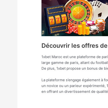
Découvrir les offres d
1xbet Maroc est une plateforme de paris
large gamme de paris, allant du footbal
De plus, 1xbet propose un bonus de bi
La plateforme s’engage également à fou
un novice ou un parieur expérimenté, 1
en offrant un divertissement de qualité