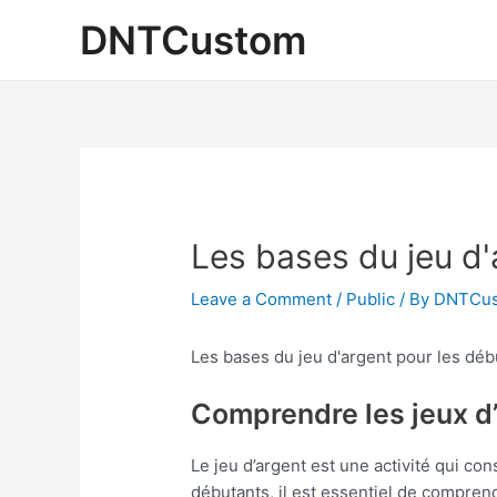
Skip
DNTCustom
to
content
Les bases du jeu d
Leave a Comment
/
Public
/ By
DNTCu
Les bases du jeu d'argent pour les 
Comprendre les jeux d
Le jeu d’argent est une activité qui co
débutants, il est essentiel de comprendr