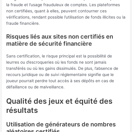
la fraude et l’usage frauduleux de comptes. Les plateformes
non certifiées, quant à elles, peuvent contourner ces
vérifications, rendant possible l’utilisation de fonds illicites ou la
fraude financière.
Risques liés aux sites non certifiés en
matière de sécurité financière
Sans certification, le risque principal est la possibilité de
leurres ou d’escroqueries où les fonds ne sont jamais
transférés ou où les gains dissimulés. De plus, l’absence de
recours juridique ou de suivi réglementaire signifie que le
joueur pourrait perdre tout accès à ses dépôts en cas de
défaillance ou de malveillance.
Qualité des jeux et équité des
résultats
Utilisation de générateurs de nombres
aléatoires certifiés