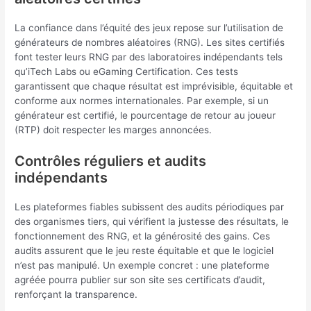
La confiance dans l’équité des jeux repose sur l’utilisation de
générateurs de nombres aléatoires (RNG). Les sites certifiés
font tester leurs RNG par des laboratoires indépendants tels
qu’iTech Labs ou eGaming Certification. Ces tests
garantissent que chaque résultat est imprévisible, équitable et
conforme aux normes internationales. Par exemple, si un
générateur est certifié, le pourcentage de retour au joueur
(RTP) doit respecter les marges annoncées.
Contrôles réguliers et audits
indépendants
Les plateformes fiables subissent des audits périodiques par
des organismes tiers, qui vérifient la justesse des résultats, le
fonctionnement des RNG, et la générosité des gains. Ces
audits assurent que le jeu reste équitable et que le logiciel
n’est pas manipulé. Un exemple concret : une plateforme
agréée pourra publier sur son site ses certificats d’audit,
renforçant la transparence.