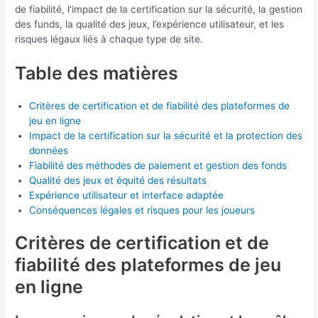
de fiabilité, l’impact de la certification sur la sécurité, la gestion
des funds, la qualité des jeux, l’expérience utilisateur, et les
risques légaux liés à chaque type de site.
Table des matières
Critères de certification et de fiabilité des plateformes de
jeu en ligne
Impact de la certification sur la sécurité et la protection des
données
Fiabilité des méthodes de paiement et gestion des fonds
Qualité des jeux et équité des résultats
Expérience utilisateur et interface adaptée
Conséquences légales et risques pour les joueurs
Critères de certification et de
fiabilité des plateformes de jeu
en ligne