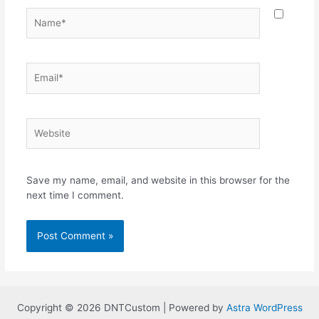
Name*
Email*
Website
Save my name, email, and website in this browser for the
next time I comment.
Copyright © 2026 DNTCustom | Powered by
Astra WordPress