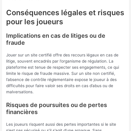
Conséquences légales et risques
pour les joueurs
Implications en cas de litiges ou de
fraude
Jouer sur un site certifié offre des recours légaux en cas de
litige, souvent encadrés par l’organisme de régulation. La
plateforme est tenue de respecter ses engagements, ce qui
limite le risque de fraude massive. Sur un site non certifié,
l’absence de contrôle réglementaire expose le joueur à des
difficultés pour faire valoir ses droits en cas d’abus ou de
malversations.
Risques de poursuites ou de pertes
financières
Les joueurs risquent aussi des pertes importantes si le site
n’est pas sécurisé ou s’il s’agit d’une arnaque. Sans