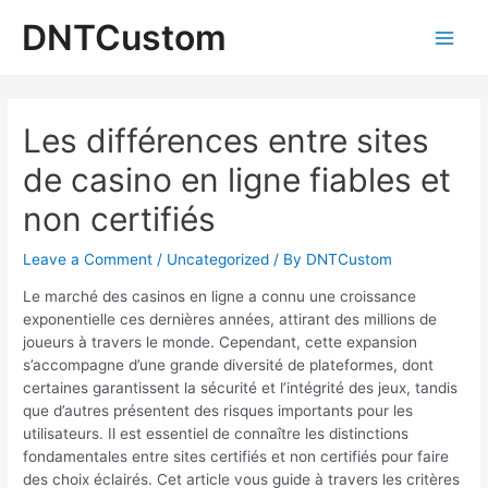
Skip
DNTCustom
to
Main
content
Men
Les différences entre sites
de casino en ligne fiables et
non certifiés
Leave a Comment
/
Uncategorized
/ By
DNTCustom
Le marché des casinos en ligne a connu une croissance
exponentielle ces dernières années, attirant des millions de
joueurs à travers le monde. Cependant, cette expansion
s’accompagne d’une grande diversité de plateformes, dont
certaines garantissent la sécurité et l’intégrité des jeux, tandis
que d’autres présentent des risques importants pour les
utilisateurs. Il est essentiel de connaître les distinctions
fondamentales entre sites certifiés et non certifiés pour faire
des choix éclairés. Cet article vous guide à travers les critères