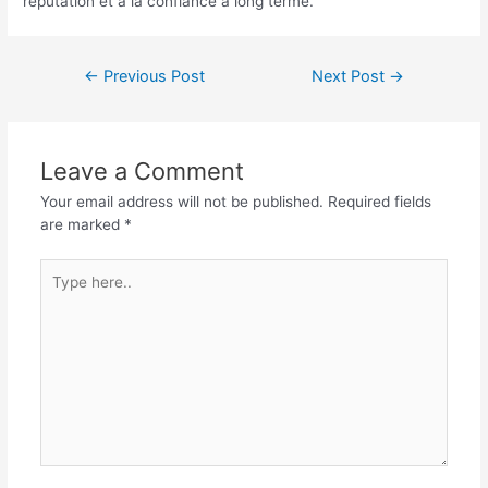
réputation et à la confiance à long terme.
Post
←
Previous Post
Next Post
→
navigation
Leave a Comment
Your email address will not be published.
Required fields
are marked
*
Type
here..