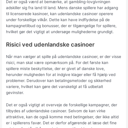
Det er også værd at bemærke, at gambling-lovgivningen
adskiller sig fra land til land. Mens danske spillere har adgang
til licenserede kasinoer, kan udenlandske casinoer operere
under forskellige vilkår. Dette kan have indflydelse på de
kampagnetilbud og bonusser, der er tilgængelige for spillere,
hvilket gør det vigtigt at undersøge mulighederne grundigt.
Risici ved udenlandske casinoer
Når man vælger at spille på udenlandske casinoer, er der visse
risici, man skal være opmærksom på. For det første kan
spillere miste beskyttelse, der er givet af danske love,
herunder muligheden for at indgive klager eller få hjælp ved
problemer. Derudover kan betalingsmetoder og sikkerhed
variere, hvilket kan gøre det vanskeligt at få udbetalt
gevinster.
Det er også vigtigt at overveje de forskellige kampagner, der
tilbydes af udenlandske casinoer. Selvom de kan virke
attraktive, kan de også komme med betingelser, der ikke altid
er i spillerens favør. Det er derfor afgørende at læse det fine