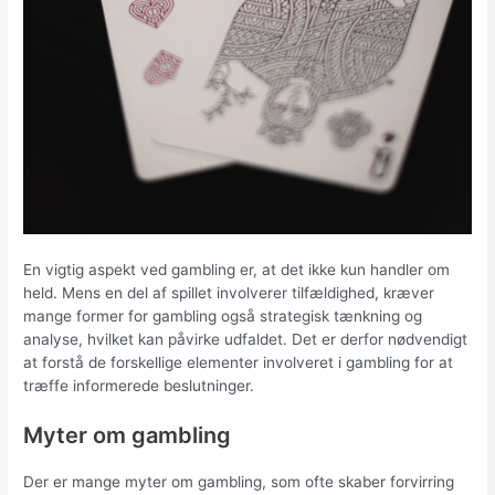
En vigtig aspekt ved gambling er, at det ikke kun handler om
held. Mens en del af spillet involverer tilfældighed, kræver
mange former for gambling også strategisk tænkning og
analyse, hvilket kan påvirke udfaldet. Det er derfor nødvendigt
at forstå de forskellige elementer involveret i gambling for at
træffe informerede beslutninger.
Myter om gambling
Der er mange myter om gambling, som ofte skaber forvirring