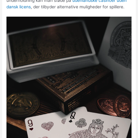
underholdning kan man støde på
udenlandske casinoer uden
dansk licens
, der tilbyder alternative muligheder for spillere.