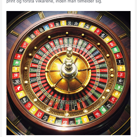
print og forstå vilkårene, inden man tilmelder sig.