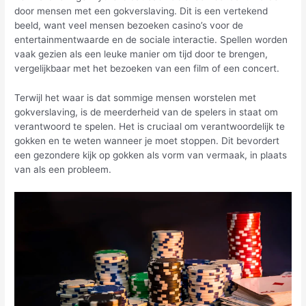
door mensen met een gokverslaving. Dit is een vertekend
beeld, want veel mensen bezoeken casino’s voor de
entertainmentwaarde en de sociale interactie. Spellen worden
vaak gezien als een leuke manier om tijd door te brengen,
vergelijkbaar met het bezoeken van een film of een concert.
Terwijl het waar is dat sommige mensen worstelen met
gokverslaving, is de meerderheid van de spelers in staat om
verantwoord te spelen. Het is cruciaal om verantwoordelijk te
gokken en te weten wanneer je moet stoppen. Dit bevordert
een gezondere kijk op gokken als vorm van vermaak, in plaats
van als een probleem.