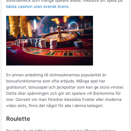
adrenalinkick som många spelare älskar, inklusive att spela på
bästa casinon utan svensk licens
.
En annan anledning till slotmaskinernas popularitet är
bonusfunktionerna som ofta erbjuds. Många spel har
gratissnurr, bonusspel och jackpottar som kan ge stora vinster.
Detta ökar spänningen och gör att spelare vill återkomma för
mer. Oavsett om man föredrar klassiska frukter eller moderna
video slots, finns det något för alla i denna kategori.
Roulette