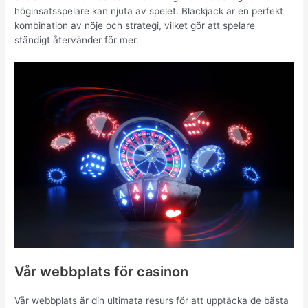
höginsatsspelare kan njuta av spelet. Blackjack är en perfekt
kombination av nöje och strategi, vilket gör att spelare
ständigt återvänder för mer.
Vår webbplats för casinon
Vår webbplats är din ultimata resurs för att upptäcka de bästa