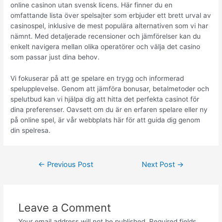
online casinon utan svensk licens. Här finner du en
omfattande lista över spelsajter som erbjuder ett brett urval av
casinospel, inklusive de mest populära alternativen som vi har
nämnt. Med detaljerade recensioner och jämförelser kan du
enkelt navigera mellan olika operatörer och välja det casino
som passar just dina behov.
Vi fokuserar på att ge spelare en trygg och informerad
spelupplevelse. Genom att jämföra bonusar, betalmetoder och
spelutbud kan vi hjälpa dig att hitta det perfekta casinot för
dina preferenser. Oavsett om du är en erfaren spelare eller ny
på online spel, är vår webbplats här för att guida dig genom
din spelresa.
Post
←
Previous Post
Next Post
→
navigation
Leave a Comment
Your email address will not be published.
Required fields