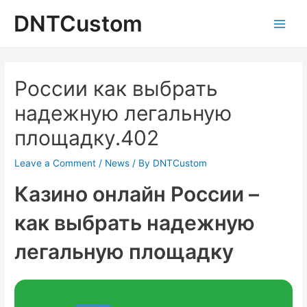
Skip
DNTCustom
to
Main
content
Men
России как выбрать
надежную легальную
площадку.402
Leave a Comment
/
News
/ By
DNTCustom
Казино онлайн России –
как выбрать надежную
легальную площадку