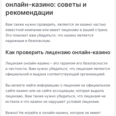
онлайн-казино: советы и
рекомендации
Вам также нужно проверить, является ли казино частью
известной компании или имеет лицензию в вашей стране.
Это поможет вам убедиться, что казино является
надежным и безопасным.
Как проверить лицензию онлайн-казино
Лицензия онлайн-казино – это гарантия его безопасности
и честности. Вам нужно убедиться, что лицензия является
официальной и выдана соответствующей организацией.
Вы можете найти информацию о лицензии на официальном
сайте казино или на сайте ассоциации, которая выдала
лицензию. Вам также нужно убедиться, что лицензия не
истекла и что казино не нарушает условия лицензии.
Важно! Не играйте в онлайн-казино, которое не имеет