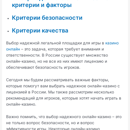
критерии и факторы
Критерии безопасности
Критерии качества
Выбор надежной легальной площадки для игры в
казино
онлайн
– это задача, которая требует внимания и
ответственности. В России существует множество
онлайн-казино, но не все из них имеют лицензию и
обеспечивают безопасность игроков.
Сегодня мы будем рассматривать важные факторы,
которые помогут вам выбрать надежное онлайн-казино с
лицензией в России. Мы также рассмотрим несколько
рекомендаций для игроков, которые хотят начать играть в
онлайн-казино.
Важно помнить, что выбор надежного онлайн-казино – это
не только вопрос безопасности, но и вопрос
эффективности игры. Некоторые онлайн-казино