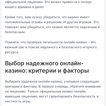
официальной лицензии. Это может привести к потере
вашего времени и денег.
Кроме того, вам нужно убедиться, что казино имеет
положительные отзывы и рецензии от других игроков. Это
поможет вам убедиться, что казино является надежным и
безопасным.
Помните, что проверка легальности онлайн-казино – это
важный шаг в поиске надежного и безопасного игорного
ресурса.
Выбор надежного онлайн-
казино: критерии и факторы
Выберите надежное онлайн-казино, учитывая следующие
критерии и факторы. В первую очередь, обратите внимание
на лицензию. Только официальные казино онлайн,
имеющие лицензию, могут гарантировать безопасность и
честность игры.