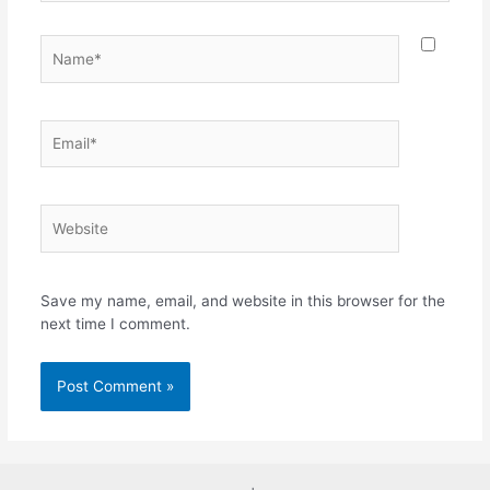
Name*
Email*
Website
Save my name, email, and website in this browser for the
next time I comment.