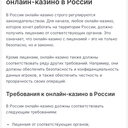
онлайн-казино в России
В России онлайн-казино строго регулируются
законодательством. Для начала, любое онлайн-казино,
которое хочет работать на территории России, должно
получить лицензию от соответствующих органов. Это
означает, что онлайн-казино с лицензией – это не только
безопасно, но и законно.
Кроме лицензии, онлайн-казино также должны
соответствовать ряду других требований. Например, они
должны обеспечить безопасность и конфиденциальность
данных игроков, а также обеспечить честность и
прозрачность своих операций.
Требования к онлайн-казино в России
В России онлайн-казино должны соответствовать
следующим требованиям:
Лицензия от соответствующих органов;