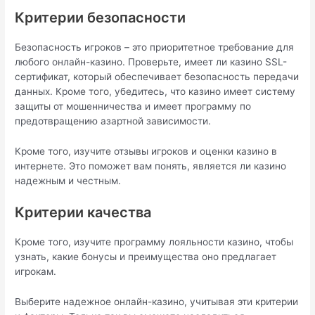
Критерии безопасности
Безопасность игроков – это приоритетное требование для
любого онлайн-казино. Проверьте, имеет ли казино SSL-
сертификат, который обеспечивает безопасность передачи
данных. Кроме того, убедитесь, что казино имеет систему
защиты от мошенничества и имеет программу по
предотвращению азартной зависимости.
Кроме того, изучите отзывы игроков и оценки казино в
интернете. Это поможет вам понять, является ли казино
надежным и честным.
Критерии качества
Кроме того, изучите программу лояльности казино, чтобы
узнать, какие бонусы и преимущества оно предлагает
игрокам.
Выберите надежное онлайн-казино, учитывая эти критерии