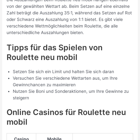
von der gewählten Wettart ab. Beim Setzen auf eine einzelne
Zahl beträgt die Auszahlung 35:1, während das Setzen auf Rot
oder Schwarz eine Auszahlung von 1:1 bietet. Es gibt viele
verschiedene Wettmöglichkeiten beim Roulette, die alle
unterschiedliche Auszahlungen bieten.
Tipps für das Spielen von
Roulette neu mobil
Setzen Sie sich ein Limit und halten Sie sich daran
Versuchen Sie verschiedene Wettarten aus, um Ihre
Gewinnchancen zu maximieren
Nutzen Sie Boni und Sonderaktionen, um Ihre Gewinne zu
steigern
Online Casinos für Roulette neu
mobil
Casino
Mobile