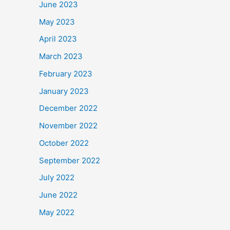
June 2023
May 2023
April 2023
March 2023
February 2023
January 2023
December 2022
November 2022
October 2022
September 2022
July 2022
June 2022
May 2022