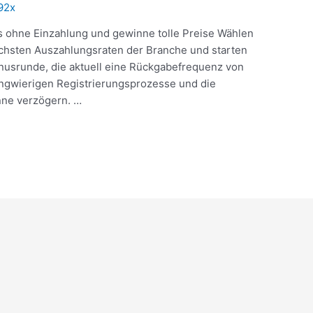
92x
is ohne Einzahlung und gewinne tolle Preise Wählen
öchsten Auszahlungsraten der Branche und starten
onusrunde, die aktuell eine Rückgabefrequenz von
langwierigen Registrierungsprozesse und die
nne verzögern. …