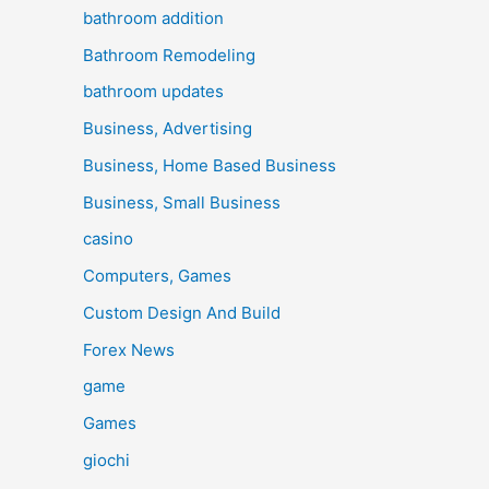
bathroom addition
Bathroom Remodeling
bathroom updates
Business, Advertising
Business, Home Based Business
Business, Small Business
casino
Computers, Games
Custom Design And Build
Forex News
game
Games
giochi