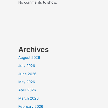
No comments to show.
Archives
August 2026
July 2026
June 2026
May 2026
April 2026
March 2026
February 2026