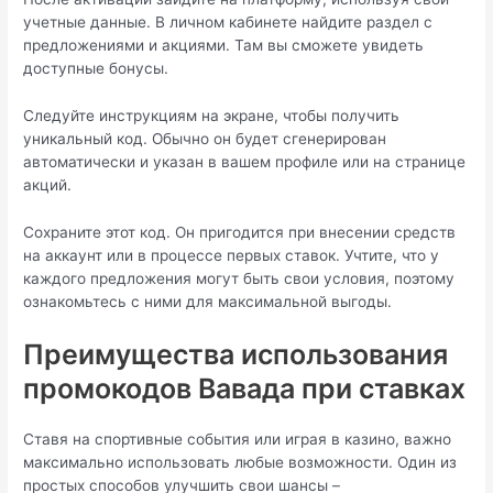
учетные данные. В личном кабинете найдите раздел с
предложениями и акциями. Там вы сможете увидеть
доступные бонусы.
Следуйте инструкциям на экране, чтобы получить
уникальный код. Обычно он будет сгенерирован
автоматически и указан в вашем профиле или на странице
акций.
Сохраните этот код. Он пригодится при внесении средств
на аккаунт или в процессе первых ставок. Учтите, что у
каждого предложения могут быть свои условия, поэтому
ознакомьтесь с ними для максимальной выгоды.
Преимущества использования
промокодов Вавада при ставках
Ставя на спортивные события или играя в казино, важно
максимально использовать любые возможности. Один из
простых способов улучшить свои шансы –