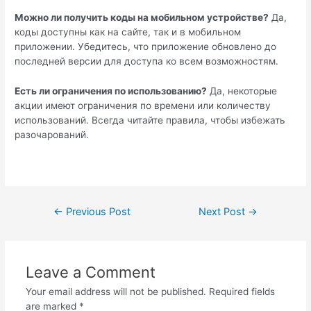
Можно ли получить коды на мобильном устройстве?
Да,
коды доступны как на сайте, так и в мобильном
приложении. Убедитесь, что приложение обновлено до
последней версии для доступа ко всем возможностям.
Есть ли ограничения по использованию?
Да, некоторые
акции имеют ограничения по времени или количеству
использований. Всегда читайте правила, чтобы избежать
разочарований.
Post
←
Previous Post
Next Post
→
navigation
Leave a Comment
Your email address will not be published.
Required fields
are marked
*