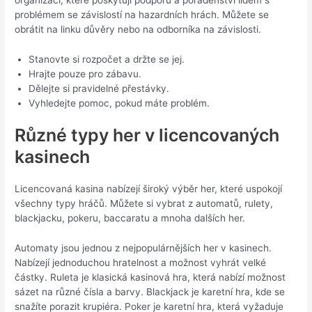
problémem se závislostí na hazardních hrách. Můžete se
obrátit na linku důvěry nebo na odborníka na závislosti.
Stanovte si rozpočet a držte se jej.
Hrajte pouze pro zábavu.
Dělejte si pravidelné přestávky.
Vyhledejte pomoc, pokud máte problém.
Různé typy her v licencovaných
kasinech
Licencovaná kasina nabízejí široký výběr her, které uspokojí
všechny typy hráčů. Můžete si vybrat z automatů, rulety,
blackjacku, pokeru, baccaratu a mnoha dalších her.
Automaty jsou jednou z nejpopulárnějších her v kasinech.
Nabízejí jednoduchou hratelnost a možnost vyhrát velké
částky. Ruleta je klasická kasinová hra, která nabízí možnost
sázet na různé čísla a barvy. Blackjack je karetní hra, kde se
snažíte porazit krupiéra. Poker je karetní hra, která vyžaduje