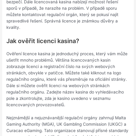
bezpečí. Dále licencovaná kasina nabízejí možnost řešení
sporů v případě, že narazíte na problém. V případě sporu
můžete kontaktovat regulační orgán, který se pokusí najít
spravedlivé řešení. Správná licence je známkou důvěry a
kvality.
Jak ověřit licenci kasina?
Ověření licence kasina je jednoduchý proces, který vám může
ušetřit mnoho problémů. Většina licencovaných kasin
zobrazuje licenci a registrační číslo na svých webových
stránkách, obvykle v patičce. Můžete také kliknout na logo
regulačního orgánu, které vás přesměruje na oficiální stránky.
Dále si můžete ověřit licenci na webových stránkách
regulačního orgánu. Zadejte název kasina do vyhledávacího
pole a zkontrolujte, zda je kasino uvedeno v seznamu
licencovaných provozovatelů.
Nejznámější a nejuznávanější regulační orgány zahrnují Malta
Gaming Authority (MGA), UK Gambling Commission (UKGC) a
Curacao eGaming. Tato organizace stanovují přísné standardy