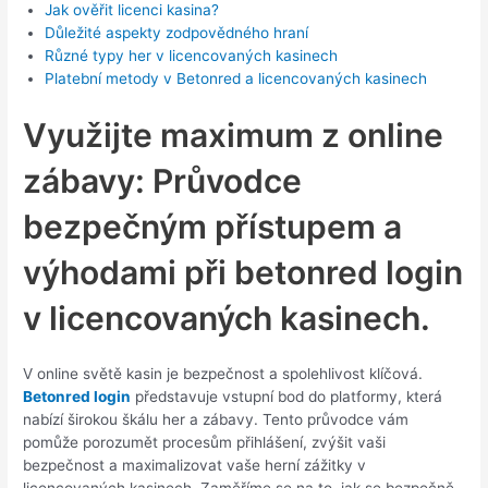
Jak ověřit licenci kasina?
Důležité aspekty zodpovědného hraní
Různé typy her v licencovaných kasinech
Platební metody v Betonred a licencovaných kasinech
Využijte maximum z online
zábavy: Průvodce
bezpečným přístupem a
výhodami při betonred login
v licencovaných kasinech.
V online světě kasin je bezpečnost a spolehlivost klíčová.
Betonred login
představuje vstupní bod do platformy, která
nabízí širokou škálu her a zábavy. Tento průvodce vám
pomůže porozumět procesům přihlášení, zvýšit vaši
bezpečnost a maximalizovat vaše herní zážitky v