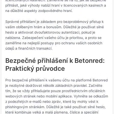
licencovaných kasinech. Zaměříme se na to, jak se bezpečně
přihlásit, jaké výhody nabízí hraní v licencovaných kasinech a
na důležité aspekty zodpovědného hraní.
Správné přihlášení je základem pro bezproblémový přístup k
vašim oblíbeným hrám a bonusům. Důležité je používat silné
heslo a aktivovat dvoufaktorovou autentizaci, pokud je
nabízena. Zabezpečení vašeho účtu je prioritou, a proto se
zaměříme na nejlepší postupy pro ochranu vašich osobních
údajů a finančních transakcí.
Bezpečné přihlášení k Betonred:
Praktický průvodce
Pro bezpečné přihlášení k vašemu účtu na platformě Betonred
je nezbytné dodržovat několik základních pravidel. Začněte
tím, že se vždy přihlašujete pouze prostřednictvím oficiálních
webových stránek nebo mobilní aplikace. Vyhněte se odkazům
z podezřelých e-mailů nebo zpráv, které by mohly vést k
phishingovým stránkám. Důležité je také používat silné heslo,
které kombinuje velká a malá písmena, číslice a speciální