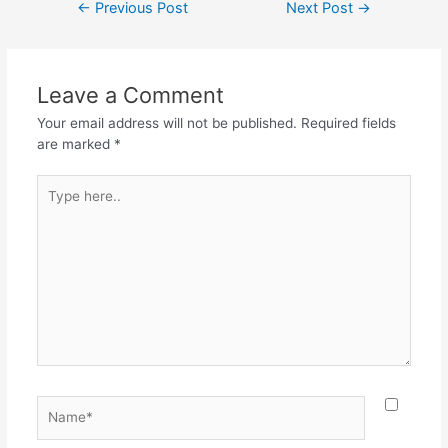
←
Previous Post
Next Post
→
navigation
Leave a Comment
Your email address will not be published.
Required fields
are marked
*
Type
here..
Name*