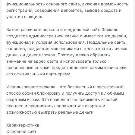
функциональность основного сайта, включая возможность
регистрации, совершения депозитов, вывода средств и
участия в акциях.
Важно различать зеркало и поддельный сайт. Зеркало
создается администрацией казино и имеет тот же дизайн,
функционал и условия использования. Поддельные сайты,
напротив, создаются мошенниками с целью кражи личных
данных и денег игроков. Поэтому важно обращать
внимание на адрес сайта и использовать только
проверенные ссылки, предоставленные самим казино или
его официальными партнерами.
Использование зеркала – это безопасный и эффективный
способ обойти блокировку и получить доступ к любимым
азартным играм. Это позволяет не прерывать игровой
процесс и продолжать наслаждаться азартом и
возможностью выиграть реальные деньги.
Характеристика
Основной сайт