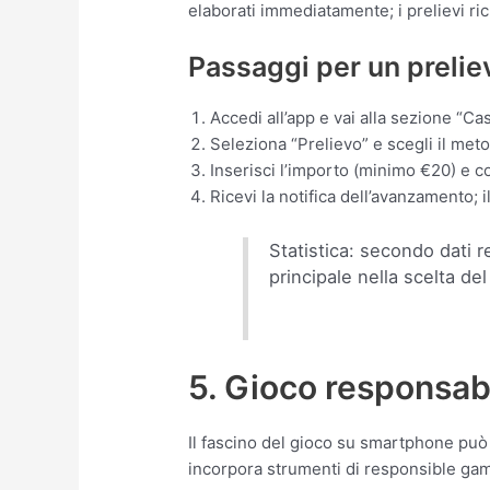
elaborati immediatamente; i prelievi ri
Passaggi per un prelie
Accedi all’app e vai alla sezione “Ca
Seleziona “Prelievo” e scegli il meto
Inserisci l’importo (minimo €20) e c
Ricevi la notifica dell’avanzamento; i
Statistica: secondo dati re
principale nella scelta de
5. Gioco responsab
Il fascino del gioco su smartphone può
incorpora strumenti di responsible gam