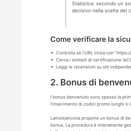
Statistica: secondo un son
decisivo nella scelta del 
Come verificare la sicu
Controlla se l’URL inizia con “https://
Cerca i simboli di certificazione (e
Leggi le recensioni su siti indipend
2. Bonus di benvenu
I bonus benvenuto sono spesso la prima 
l’inserimento di codici promo lunghi o 
Lamoleancona propone un bonus di benv
bonus. La procedura è interamente gesti