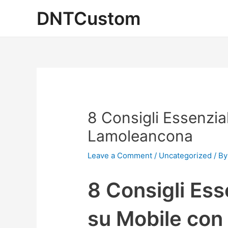
Skip
DNTCustom
to
content
8 Consigli Essenzia
Lamoleancona
Leave a Comment
/
Uncategorized
/ B
8 Consigli Ess
su Mobile co