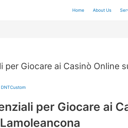
Home
About Us
Ser
li per Giocare ai Casinò Online 
y
DNTCustom
enziali per Giocare ai C
n Lamoleancona