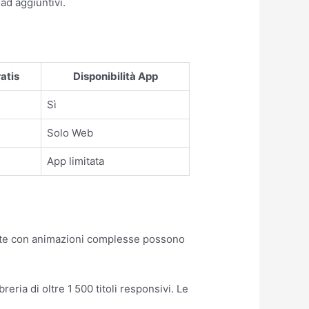
oad aggiuntivi.
ratis
Disponibilità App
Sì
Solo Web
App limitata
lette con animazioni complesse possono
ia di oltre 1 500 titoli responsivi. Le