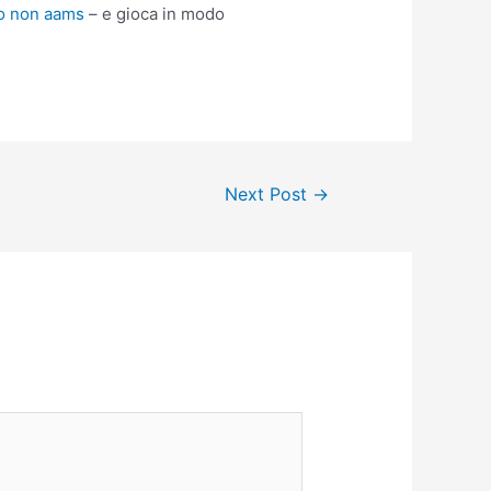
o non aams
– e gioca in modo
Next Post
→