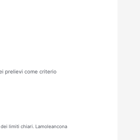
ei prelievi come criterio
dei limiti chiari. Lamoleancona