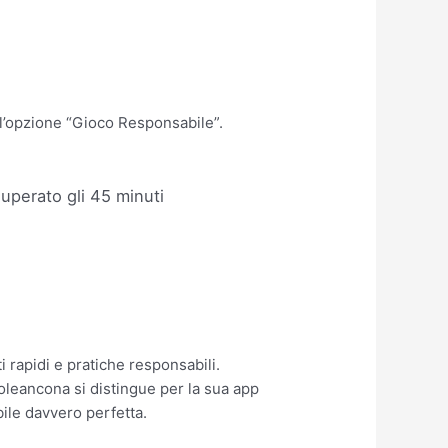
 l’opzione “Gioco Responsabile”.
uperato gli 45 minuti
 rapidi e pratiche responsabili.
moleancona si distingue per la sua app
bile davvero perfetta.