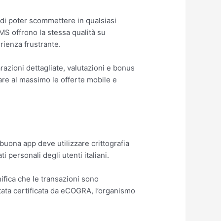
 di poter scommettere in qualsiasi
AMS offrono la stessa qualità su
erienza frustrante.
azioni dettagliate, valutazioni e bonus
ttare al massimo le offerte mobile e
 buona app deve utilizzare crittografia
 personali degli utenti italiani.
ifica che le transazioni sono
 stata certificata da eCOGRA, l’organismo