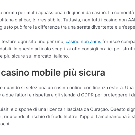
a norma per molti appassionati di giochi da casinò. La comodità
ana o al bar, è irresistibile. Tuttavia, non tutti i casino non A
r giusto può fare la differenza tra una serata divertente e un’esp
 testare ogni sito uno per uno,
casino non aams
fornisce compar
abili. In questo articolo scoprirai otto consigli pratici per sfru
 più sicure sul mercato italiano.
i casino mobile più sicura
are quando si seleziona un casino online con licenza estera. Una
 a due fattori e rispettare gli standard GDPR per proteggere i dati
isiti e dispone di una licenza rilasciata da Curaçao. Questo sign
, riducendo il rischio di frodi. Inoltre, l’app di Lamoleancona è
iochi.