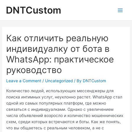
Skip
DNTCustom
to
Main
content
Men
Как отличить реальную
индивидуалку от бота в
WhatsApp: практическое
руководство
Leave a Comment
/
Uncategorized
/ By
DNTCustom
Количество людей, использующих мессенджеры для
поиска интимных услуг, неуклонно растет. WhatsApp стал
одной из самых популярных платформ, где можно
связаться с индивидуалками. Однако с увеличением
числа объявлений возросло и количество мошеннических
схем, среди которых встречаются и боты. Как же понять,
что вы общаетесь с реальным человеком, а не с