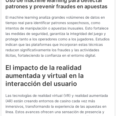
Uso de machine learning para detectar
patrones y prevenir fraudes en apuestas
El machine learning analiza grandes volúmenes de datos en
tiempo real para identificar patrones sospechosos, como
intentos de manipulación o apuestas inusuales. Esto fortalece
las medidas de seguridad, garantiza la integridad del juego y
protege tanto a los operadores como a los jugadores. Estudios
indican que las plataformas que incorporan estas técnicas
reducen significativamente los fraudes y las actividades
ilícitas, fortaleciendo la confianza en el entorno digital.
El impacto de la realidad
aumentada y virtual en la
interacción del usuario
Las tecnologías de realidad virtual (VR) y realidad aumentada
(AR) están creando entornos de casino cada vez más
inmersivos, transformando la experiencia de las apuestas en
línea. Estos avances ofrecen una sensación de presencia y