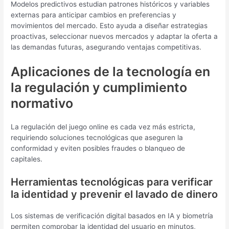
Modelos predictivos estudian patrones históricos y variables
externas para anticipar cambios en preferencias y
movimientos del mercado. Esto ayuda a diseñar estrategias
proactivas, seleccionar nuevos mercados y adaptar la oferta a
las demandas futuras, asegurando ventajas competitivas.
Aplicaciones de la tecnología en
la regulación y cumplimiento
normativo
La regulación del juego online es cada vez más estricta,
requiriendo soluciones tecnológicas que aseguren la
conformidad y eviten posibles fraudes o blanqueo de
capitales.
Herramientas tecnológicas para verificar
la identidad y prevenir el lavado de dinero
Los sistemas de verificación digital basados en IA y biometría
permiten comprobar la identidad del usuario en minutos,