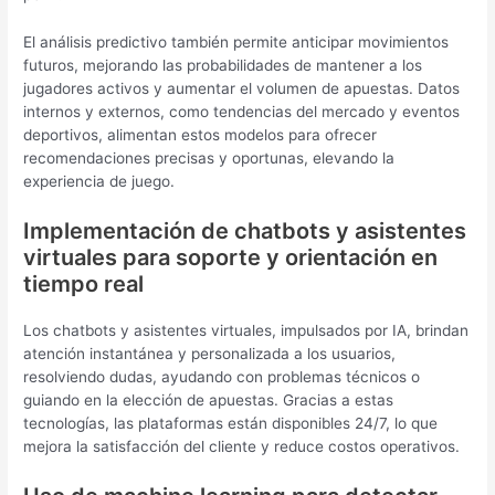
El análisis predictivo también permite anticipar movimientos
futuros, mejorando las probabilidades de mantener a los
jugadores activos y aumentar el volumen de apuestas. Datos
internos y externos, como tendencias del mercado y eventos
deportivos, alimentan estos modelos para ofrecer
recomendaciones precisas y oportunas, elevando la
experiencia de juego.
Implementación de chatbots y asistentes
virtuales para soporte y orientación en
tiempo real
Los chatbots y asistentes virtuales, impulsados por IA, brindan
atención instantánea y personalizada a los usuarios,
resolviendo dudas, ayudando con problemas técnicos o
guiando en la elección de apuestas. Gracias a estas
tecnologías, las plataformas están disponibles 24/7, lo que
mejora la satisfacción del cliente y reduce costos operativos.