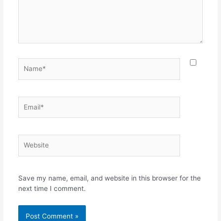
Name*
Email*
Website
Save my name, email, and website in this browser for the
next time I comment.