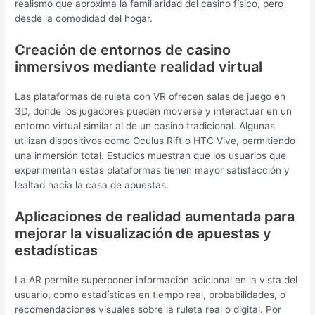
realismo que aproxima la familiaridad del casino físico, pero
desde la comodidad del hogar.
Creación de entornos de casino
inmersivos mediante realidad virtual
Las plataformas de ruleta con VR ofrecen salas de juego en
3D, donde los jugadores pueden moverse y interactuar en un
entorno virtual similar al de un casino tradicional. Algunas
utilizan dispositivos como Oculus Rift o HTC Vive, permitiendo
una inmersión total. Estudios muestran que los usuarios que
experimentan estas plataformas tienen mayor satisfacción y
lealtad hacia la casa de apuestas.
Aplicaciones de realidad aumentada para
mejorar la visualización de apuestas y
estadísticas
La AR permite superponer información adicional en la vista del
usuario, como estadísticas en tiempo real, probabilidades, o
recomendaciones visuales sobre la ruleta real o digital. Por