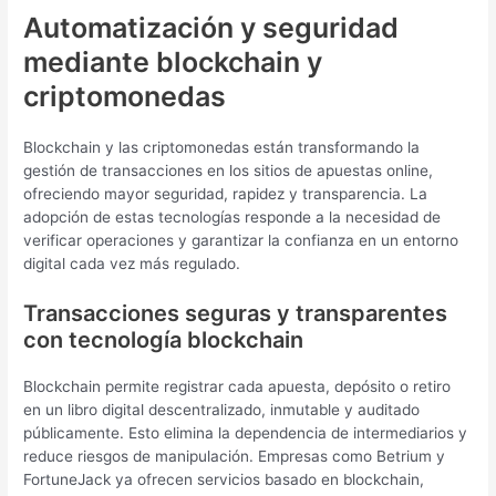
Automatización y seguridad
mediante blockchain y
criptomonedas
Blockchain y las criptomonedas están transformando la
gestión de transacciones en los sitios de apuestas online,
ofreciendo mayor seguridad, rapidez y transparencia. La
adopción de estas tecnologías responde a la necesidad de
verificar operaciones y garantizar la confianza en un entorno
digital cada vez más regulado.
Transacciones seguras y transparentes
con tecnología blockchain
Blockchain permite registrar cada apuesta, depósito o retiro
en un libro digital descentralizado, inmutable y auditado
públicamente. Esto elimina la dependencia de intermediarios y
reduce riesgos de manipulación. Empresas como Betrium y
FortuneJack ya ofrecen servicios basado en blockchain,