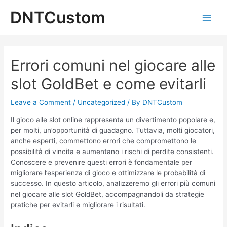
Skip
DNTCustom
to
Main
content
Men
Errori comuni nel giocare alle
slot GoldBet e come evitarli
Leave a Comment
/
Uncategorized
/ By
DNTCustom
Il gioco alle slot online rappresenta un divertimento popolare e,
per molti, un’opportunità di guadagno. Tuttavia, molti giocatori,
anche esperti, commettono errori che compromettono le
possibilità di vincita e aumentano i rischi di perdite consistenti.
Conoscere e prevenire questi errori è fondamentale per
migliorare l’esperienza di gioco e ottimizzare le probabilità di
successo. In questo articolo, analizzeremo gli errori più comuni
nel giocare alle slot GoldBet, accompagnandoli da strategie
pratiche per evitarli e migliorare i risultati.