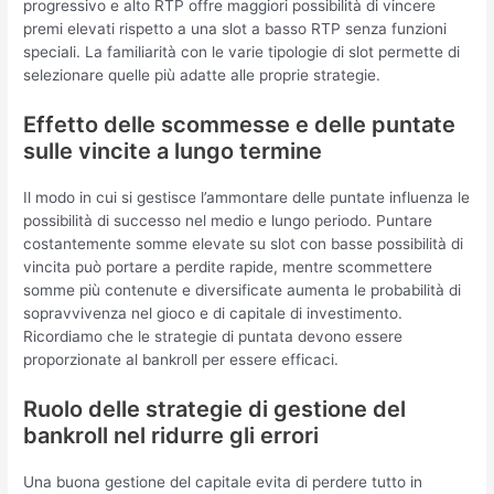
progressivo e alto RTP offre maggiori possibilità di vincere
premi elevati rispetto a una slot a basso RTP senza funzioni
speciali. La familiarità con le varie tipologie di slot permette di
selezionare quelle più adatte alle proprie strategie.
Effetto delle scommesse e delle puntate
sulle vincite a lungo termine
Il modo in cui si gestisce l’ammontare delle puntate influenza le
possibilità di successo nel medio e lungo periodo. Puntare
costantemente somme elevate su slot con basse possibilità di
vincita può portare a perdite rapide, mentre scommettere
somme più contenute e diversificate aumenta le probabilità di
sopravvivenza nel gioco e di capitale di investimento.
Ricordiamo che le strategie di puntata devono essere
proporzionate al bankroll per essere efficaci.
Ruolo delle strategie di gestione del
bankroll nel ridurre gli errori
Una buona gestione del capitale evita di perdere tutto in