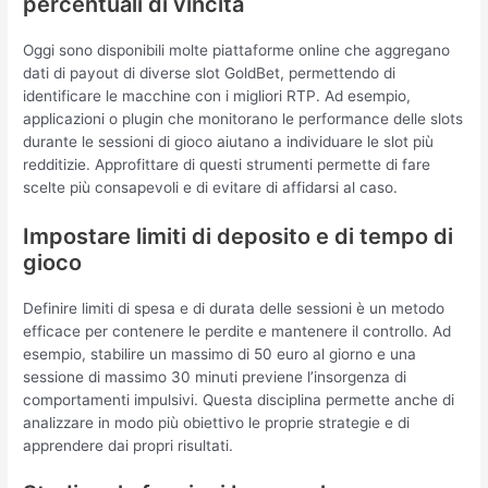
percentuali di vincita
Oggi sono disponibili molte piattaforme online che aggregano
dati di payout di diverse slot GoldBet, permettendo di
identificare le macchine con i migliori RTP. Ad esempio,
applicazioni o plugin che monitorano le performance delle slots
durante le sessioni di gioco aiutano a individuare le slot più
redditizie. Approfittare di questi strumenti permette di fare
scelte più consapevoli e di evitare di affidarsi al caso.
Impostare limiti di deposito e di tempo di
gioco
Definire limiti di spesa e di durata delle sessioni è un metodo
efficace per contenere le perdite e mantenere il controllo. Ad
esempio, stabilire un massimo di 50 euro al giorno e una
sessione di massimo 30 minuti previene l’insorgenza di
comportamenti impulsivi. Questa disciplina permette anche di
analizzare in modo più obiettivo le proprie strategie e di
apprendere dai propri risultati.