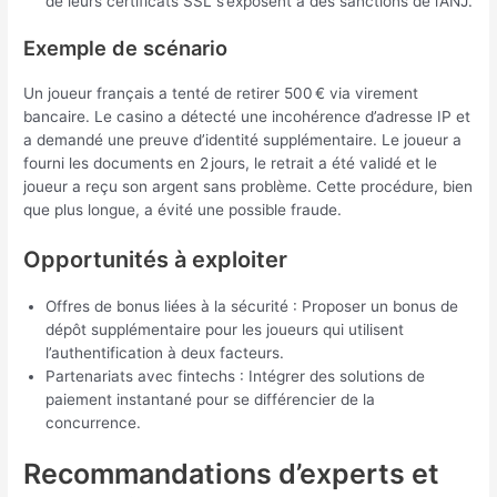
de leurs certificats SSL s’exposent à des sanctions de l’ANJ.
Exemple de scénario
Un joueur français a tenté de retirer 500 € via virement
bancaire. Le casino a détecté une incohérence d’adresse IP et
a demandé une preuve d’identité supplémentaire. Le joueur a
fourni les documents en 2 jours, le retrait a été validé et le
joueur a reçu son argent sans problème. Cette procédure, bien
que plus longue, a évité une possible fraude.
Opportunités à exploiter
Offres de bonus liées à la sécurité : Proposer un bonus de
dépôt supplémentaire pour les joueurs qui utilisent
l’authentification à deux facteurs.
Partenariats avec fintechs : Intégrer des solutions de
paiement instantané pour se différencier de la
concurrence.
Recommandations d’experts et