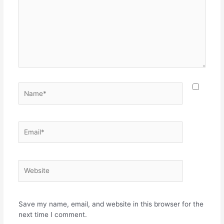
Name*
Email*
Website
Save my name, email, and website in this browser for the
next time I comment.