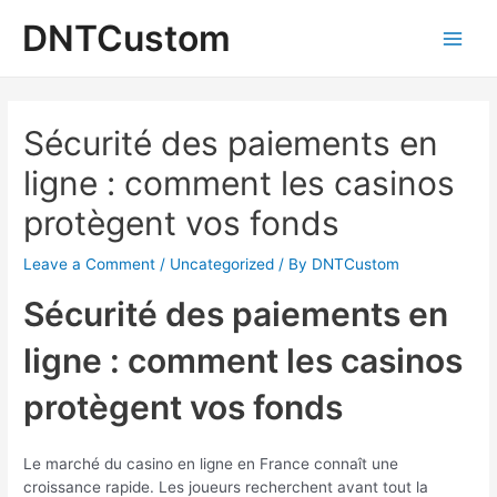
Skip
DNTCustom
to
Main
content
Men
Sécurité des paiements en
ligne : comment les casinos
protègent vos fonds
Leave a Comment
/
Uncategorized
/ By
DNTCustom
Sécurité des paiements en
ligne : comment les casinos
protègent vos fonds
Le marché du casino en ligne en France connaît une
croissance rapide. Les joueurs recherchent avant tout la