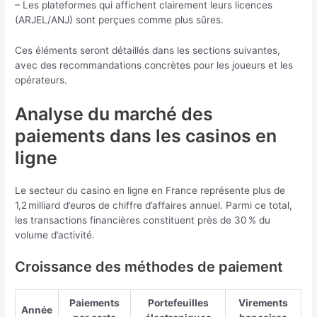
– Les plateformes qui affichent clairement leurs licences
(ARJEL/ANJ) sont perçues comme plus sûres.
Ces éléments seront détaillés dans les sections suivantes,
avec des recommandations concrètes pour les joueurs et les
opérateurs.
Analyse du marché des
paiements dans les casinos en
ligne
Le secteur du casino en ligne en France représente plus de
1,2 milliard d’euros de chiffre d’affaires annuel. Parmi ce total,
les transactions financières constituent près de 30 % du
volume d’activité.
Croissance des méthodes de paiement
Paiements
Portefeuilles
Virements
Année