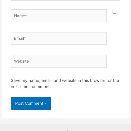
Name*
Email*
Website
Save my name, email, and website in this browser for the
next time I comment.