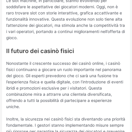
Le slot machine, in particolare, stanno evolvendo per
soddisfare le aspettative dei giocatori moderni. Oggi, non è
raro trovare slot con storie interattive, grafica accattivante e
funzionalità innovative. Questa evoluzione non solo tiene alta
l’attenzione dei giocatori, ma stimola anche la competitività tra
i vari operatori, portando a continui miglioramenti nell’offerta di
gioco.
Il futuro dei casinò fisici
Nonostante il crescente successo dei casinò online, i casinò
fisici continuano a giocare un ruolo importante nel panorama
del gioco. Gli esperti prevedono che ci sarà una fusione tra
l’esperienza fisica e quella digitale, con l’introduzione di eventi
ibridi e promozioni esclusive per i visitatori. Questa
combinazione mira a attrarre una clientela diversificata,
offrendo a tutti la possibilità di partecipare a esperienze
uniche.
Inoltre, la sicurezza nei casinò fisici sta diventando una priorità
fondamentale. I gestori stanno implementando misure sempre
più rigorose per garantire la sicurezza dei giocatori e prevenire