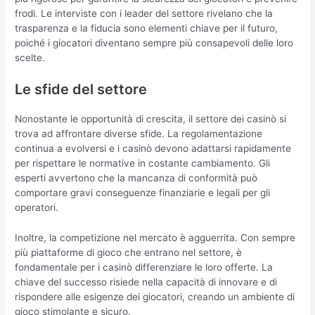
frodi. Le interviste con i leader del settore rivelano che la
trasparenza e la fiducia sono elementi chiave per il futuro,
poiché i giocatori diventano sempre più consapevoli delle loro
scelte.
Le sfide del settore
Nonostante le opportunità di crescita, il settore dei casinò si
trova ad affrontare diverse sfide. La regolamentazione
continua a evolversi e i casinò devono adattarsi rapidamente
per rispettare le normative in costante cambiamento. Gli
esperti avvertono che la mancanza di conformità può
comportare gravi conseguenze finanziarie e legali per gli
operatori.
Inoltre, la competizione nel mercato è agguerrita. Con sempre
più piattaforme di gioco che entrano nel settore, è
fondamentale per i casinò differenziare le loro offerte. La
chiave del successo risiede nella capacità di innovare e di
rispondere alle esigenze dei giocatori, creando un ambiente di
gioco stimolante e sicuro.