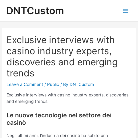
Skip
DNTCustom
to
Main
content
Men
Exclusive interviews with
casino industry experts,
discoveries and emerging
trends
Leave a Comment
/
Public
/ By
DNTCustom
Exclusive interviews with casino industry experts, discoveries
and emerging trends
Le nuove tecnologie nel settore dei
casinò
Negli ultimi anni, l’industria dei casinò ha subito una