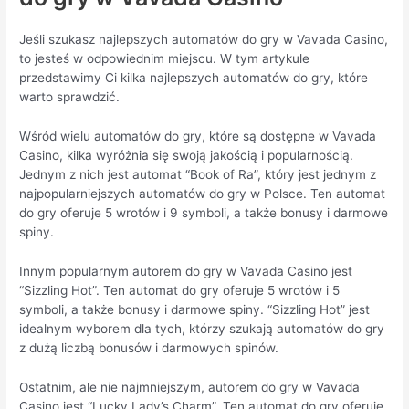
Jeśli szukasz najlepszych automatów do gry w Vavada Casino,
to jesteś w odpowiednim miejscu. W tym artykule
przedstawimy Ci kilka najlepszych automatów do gry, które
warto sprawdzić.
Wśród wielu automatów do gry, które są dostępne w Vavada
Casino, kilka wyróżnia się swoją jakością i popularnością.
Jednym z nich jest automat “Book of Ra”, który jest jednym z
najpopularniejszych automatów do gry w Polsce. Ten automat
do gry oferuje 5 wrotów i 9 symboli, a także bonusy i darmowe
spiny.
Innym popularnym autorem do gry w Vavada Casino jest
“Sizzling Hot”. Ten automat do gry oferuje 5 wrotów i 5
symboli, a także bonusy i darmowe spiny. “Sizzling Hot” jest
idealnym wyborem dla tych, którzy szukają automatów do gry
z dużą liczbą bonusów i darmowych spinów.
Ostatnim, ale nie najmniejszym, autorem do gry w Vavada
Casino jest “Lucky Lady’s Charm”. Ten automat do gry oferuje