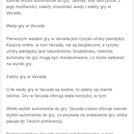
szeroki wybór automatów do gry. Jednak, aby skorzystać z
jego możliwości, należy zrozumieć wady i zalety gry w
Vavada.
Wady gry w Vavada
Pierwszym wadem gry w Vavada jest ryzyko utraty pieniędzy.
Kasyna online, w tym Vavada, nie są bezpieczne, a ryzyko
utraty pieniędzy jest nieuniknione. Dodatkowo, niektóre
automaty do gry mogą być manipulowane, co może wpływać
na wyniki gry.
Zalety gry w Vavada
O ile wady gry w Vavada są ważne, to zalety są równie
istotne. Gry w Vavada oferują wiele korzyści, w tym:
Wielki wybór automatów do gry: Vavada casino oferuje szeroki
wybór automatów do gry, co pozwala na znalezienie gry, która
pasuje do Twoich preferencji.
Bezpieczeństwo: Vavada casino jest bezpieczne, a jego