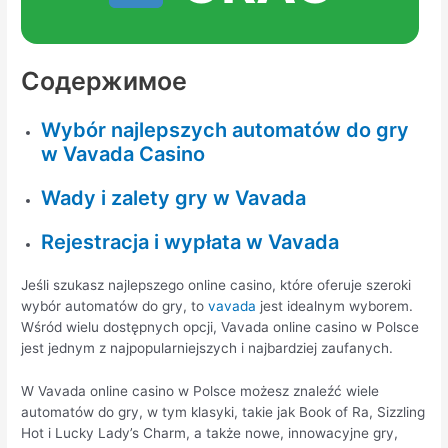
Содержимое
Wybór najlepszych automatów do gry
w Vavada Casino
Wady i zalety gry w Vavada
Rejestracja i wypłata w Vavada
Jeśli szukasz najlepszego online casino, które oferuje szeroki
wybór automatów do gry, to
vavada
jest idealnym wyborem.
Wśród wielu dostępnych opcji, Vavada online casino w Polsce
jest jednym z najpopularniejszych i najbardziej zaufanych.
W Vavada online casino w Polsce możesz znaleźć wiele
automatów do gry, w tym klasyki, takie jak Book of Ra, Sizzling
Hot i Lucky Lady’s Charm, a także nowe, innowacyjne gry,