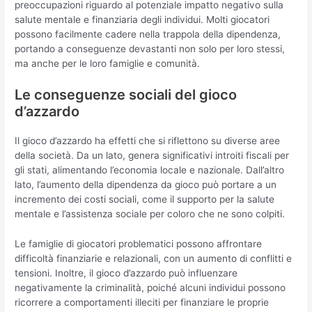
preoccupazioni riguardo al potenziale impatto negativo sulla
salute mentale e finanziaria degli individui. Molti giocatori
possono facilmente cadere nella trappola della dipendenza,
portando a conseguenze devastanti non solo per loro stessi,
ma anche per le loro famiglie e comunità.
Le conseguenze sociali del gioco
d’azzardo
Il gioco d’azzardo ha effetti che si riflettono su diverse aree
della società. Da un lato, genera significativi introiti fiscali per
gli stati, alimentando l’economia locale e nazionale. Dall’altro
lato, l’aumento della dipendenza da gioco può portare a un
incremento dei costi sociali, come il supporto per la salute
mentale e l’assistenza sociale per coloro che ne sono colpiti.
Le famiglie di giocatori problematici possono affrontare
difficoltà finanziarie e relazionali, con un aumento di conflitti e
tensioni. Inoltre, il gioco d’azzardo può influenzare
negativamente la criminalità, poiché alcuni individui possono
ricorrere a comportamenti illeciti per finanziare le proprie