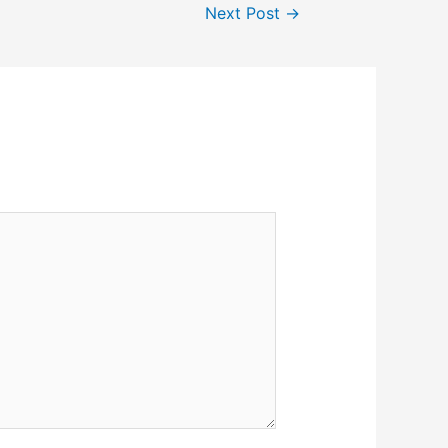
Next Post
→