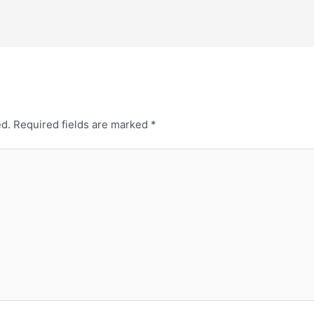
ed.
Required fields are marked
*