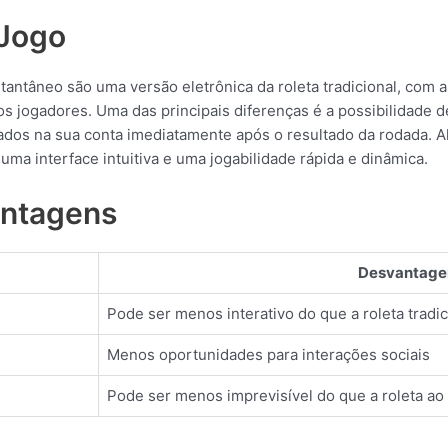
 Jogo
antâneo são uma versão eletrônica da roleta tradicional, com a
s jogadores. Uma das principais diferenças é a possibilidade 
tados na sua conta imediatamente após o resultado da rodada. 
uma interface intuitiva e uma jogabilidade rápida e dinâmica.
antagens
Desvantage
Pode ser menos interativo do que a roleta tradic
Menos oportunidades para interações sociais
Pode ser menos imprevisível do que a roleta ao