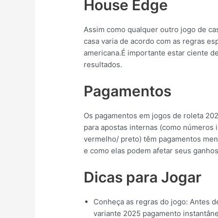
House Edge
Assim como qualquer outro jogo de ca
casa varia de acordo com as regras esp
americana.É importante estar ciente 
resultados.
Pagamentos
Os pagamentos em jogos de roleta 202
para apostas internas (como números i
vermelho/ preto) têm pagamentos meno
e como elas podem afetar seus ganhos
Dicas para Jogar
Conheça as regras do jogo: Antes de
variante 2025 pagamento instantâne