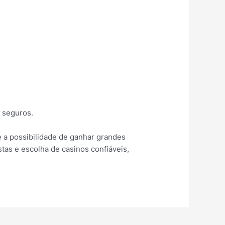
e seguros.
 a possibilidade de ganhar grandes
as e escolha de casinos confiáveis,