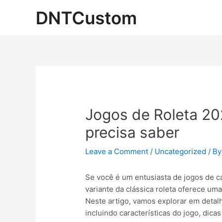
Skip
DNTCustom
to
content
Jogos de Roleta 20
precisa saber
Leave a Comment
/
Uncategorized
/ B
Se você é um entusiasta de jogos de ca
variante da clássica roleta oferece u
Neste artigo, vamos explorar em detal
incluindo características do jogo, dica