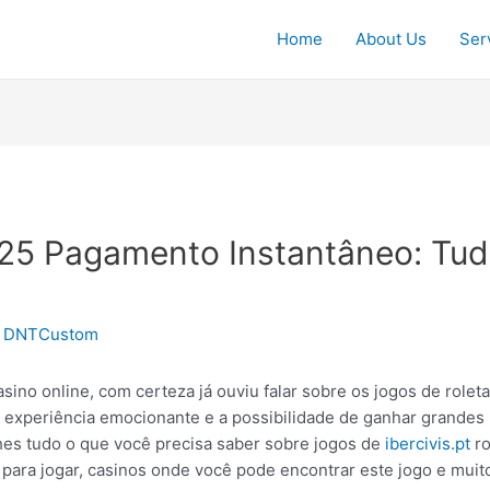
Home
About Us
Ser
25 Pagamento Instantâneo: Tud
y
DNTCustom
sino online, com certeza já ouviu falar sobre os jogos de role
ma experiência emocionante e a possibilidade de ganhar grandes
hes tudo o que você precisa saber sobre jogos
de
ibercivis.pt
ro
s para jogar, casinos onde você pode encontrar este jogo e muit