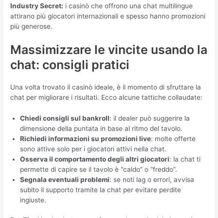
Industry Secret:
i casinò che offrono una chat multilingue
attirano più giocatori internazionali e spesso hanno promozioni
più generose.
Massimizzare le vincite usando la
chat: consigli pratici
Una volta trovato il casinò ideale, è il momento di sfruttare la
chat per migliorare i risultati. Ecco alcune tattiche collaudate:
Chiedi consigli sul bankroll
: il dealer può suggerire la
dimensione della puntata in base al ritmo del tavolo.
Richiedi informazioni su promozioni live
: molte offerte
sono attive solo per i giocatori attivi nella chat.
Osserva il comportamento degli altri giocatori
: la chat ti
permette di capire se il tavolo è “caldo” o “freddo”.
Segnala eventuali problemi
: se noti lag o errori, avvisa
subito il supporto tramite la chat per evitare perdite
ingiuste.