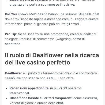
urgenza che porta a scommesse impulsive.
Did You Know?
Molti casinò hanno una sezione FAQ nella chat
dove trovi risposte rapide a domande comuni. Leggere queste
informazioni prima di giocare può ridurre gli errori.
Pro Tip:
Se sei incerto su una promozione, chiedi al dealer di
spiegare i requisiti di scommessa (wagering) prima di
accettarla.
Il ruolo di Dealflower nella ricerca
del live casino perfetto
Dealflower
è il punto di riferimento per chi vuole confrontare i
casinò live con licenza non AAMS. Il sito offre:
Recensioni approfondite
su più di 30 operatori
internazionali.
Classifiche basate su criteri trasparenti
come sicurezza,
varietà di giochi e qualità della chat.