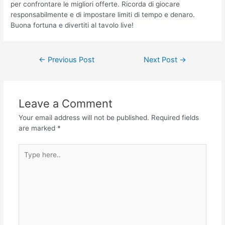
per confrontare le migliori offerte. Ricorda di giocare
responsabilmente e di impostare limiti di tempo e denaro.
Buona fortuna e divertiti al tavolo live!
Post
←
Previous Post
Next Post
→
navigation
Leave a Comment
Your email address will not be published.
Required fields
are marked
*
Type
here..