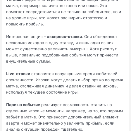
матча, например, количество голов или очков. Это
помогает сосредоточиться не только на победителе, но и
на уровне игры, что может расширить стратегию и
повысить прибыль.
Интересная опция –
экспресс-ставки
. Они объединяют
несколько исходов в одну ставку, и лишь один из них
может существенно увеличить выигрыш. Хотя риск тут
выше, правильно подобранные события могут принести
внушительные суммы.
Live-ставки
становятся популярными среди любителей
спонтанности. Игроки могут делать выбор прямо во время
матча, отслеживая динамику и делая ставки на исходы,
используя текущее состояние игры.
Пари на событие
реализует возможность ставить на
отдельные игровые моменты, например, на то, кто первым
забьёт в матче. Это привносит дополнительный элемент
азарта и может значительно увеличить прибыль, если
анализ ситуации проведен тщательно.