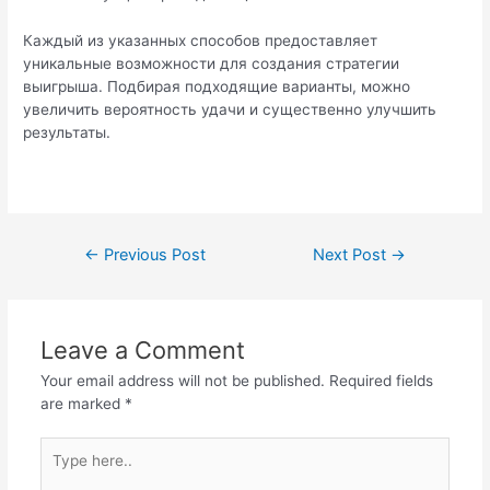
Каждый из указанных способов предоставляет
уникальные возможности для создания стратегии
выигрыша. Подбирая подходящие варианты, можно
увеличить вероятность удачи и существенно улучшить
результаты.
Post
←
Previous Post
Next Post
→
navigation
Leave a Comment
Your email address will not be published.
Required fields
are marked
*
Type
here..